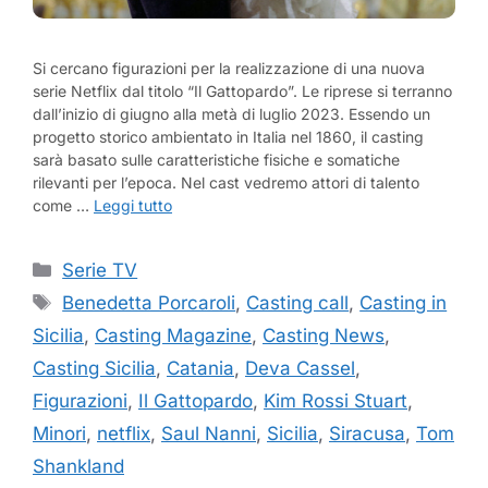
Si cercano figurazioni per la realizzazione di una nuova
serie Netflix dal titolo “Il Gattopardo”. Le riprese si terranno
dall’inizio di giugno alla metà di luglio 2023. Essendo un
progetto storico ambientato in Italia nel 1860, il casting
sarà basato sulle caratteristiche fisiche e somatiche
rilevanti per l’epoca. Nel cast vedremo attori di talento
come …
Leggi tutto
Categorie
Serie TV
Tag
Benedetta Porcaroli
,
Casting call
,
Casting in
Sicilia
,
Casting Magazine
,
Casting News
,
Casting Sicilia
,
Catania
,
Deva Cassel
,
Figurazioni
,
Il Gattopardo
,
Kim Rossi Stuart
,
Minori
,
netflix
,
Saul Nanni
,
Sicilia
,
Siracusa
,
Tom
Shankland