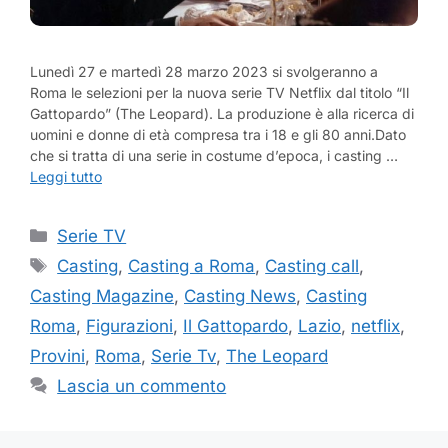
Lunedì 27 e martedì 28 marzo 2023 si svolgeranno a
Roma le selezioni per la nuova serie TV Netflix dal titolo “Il
Gattopardo” (The Leopard). La produzione è alla ricerca di
uomini e donne di età compresa tra i 18 e gli 80 anni.Dato
che si tratta di una serie in costume d’epoca, i casting …
Leggi tutto
Categorie
Serie TV
Tag
Casting
,
Casting a Roma
,
Casting call
,
Casting Magazine
,
Casting News
,
Casting
Roma
,
Figurazioni
,
Il Gattopardo
,
Lazio
,
netflix
,
Provini
,
Roma
,
Serie Tv
,
The Leopard
Lascia un commento