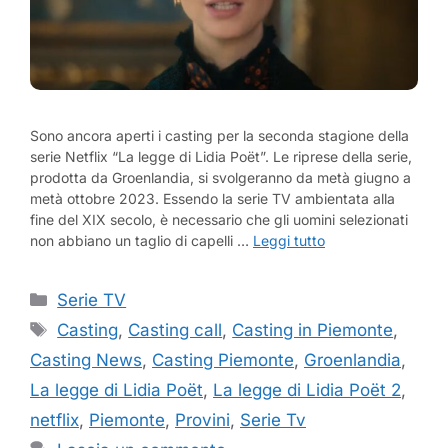
Sono ancora aperti i casting per la seconda stagione della
serie Netflix “La legge di Lidia Poët”. Le riprese della serie,
prodotta da Groenlandia, si svolgeranno da metà giugno a
metà ottobre 2023. Essendo la serie TV ambientata alla
fine del XIX secolo, è necessario che gli uomini selezionati
non abbiano un taglio di capelli …
Leggi tutto
Categorie
Serie TV
Tag
Casting
,
Casting call
,
Casting in Piemonte
,
Casting News
,
Casting Piemonte
,
Groenlandia
,
La legge di Lidia Poët
,
La legge di Lidia Poët 2
,
netflix
,
Piemonte
,
Provini
,
Serie Tv