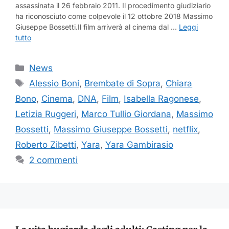
assassinata il 26 febbraio 2011. Il procedimento giudiziario
ha riconosciuto come colpevole il 12 ottobre 2018 Massimo
Giuseppe Bossetti.Il film arriverà al cinema dal …
Leggi
tutto
Categorie
News
Tag
Alessio Boni
,
Brembate di Sopra
,
Chiara
Bono
,
Cinema
,
DNA
,
Film
,
Isabella Ragonese
,
Letizia Ruggeri
,
Marco Tullio Giordana
,
Massimo
Bossetti
,
Massimo Giuseppe Bossetti
,
netflix
,
Roberto Zibetti
,
Yara
,
Yara Gambirasio
2 commenti