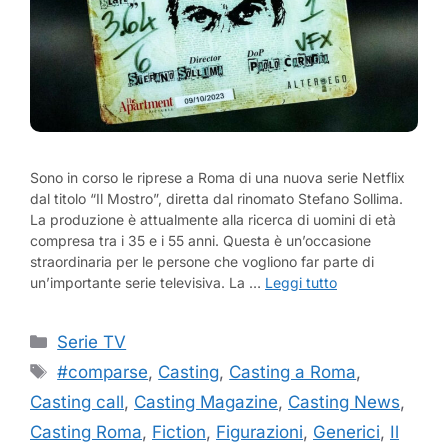
Sono in corso le riprese a Roma di una nuova serie Netflix
dal titolo “Il Mostro”, diretta dal rinomato Stefano Sollima.
La produzione è attualmente alla ricerca di uomini di età
compresa tra i 35 e i 55 anni. Questa è un’occasione
straordinaria per le persone che vogliono far parte di
un’importante serie televisiva. La …
Leggi tutto
Categorie
Serie TV
Tag
#comparse
,
Casting
,
Casting a Roma
,
Casting call
,
Casting Magazine
,
Casting News
,
Casting Roma
,
Fiction
,
Figurazioni
,
Generici
,
Il