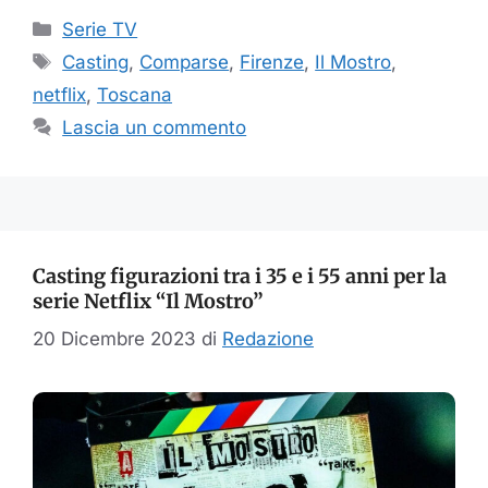
Categorie
Serie TV
Tag
Casting
,
Comparse
,
Firenze
,
Il Mostro
,
netflix
,
Toscana
Lascia un commento
Casting figurazioni tra i 35 e i 55 anni per la
serie Netflix “Il Mostro”
20 Dicembre 2023
di
Redazione