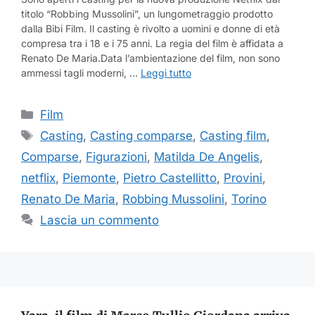
titolo “Robbing Mussolini”, un lungometraggio prodotto
dalla Bibi Film. Il casting è rivolto a uomini e donne di età
compresa tra i 18 e i 75 anni. La regia del film è affidata a
Renato De Maria.Data l’ambientazione del film, non sono
ammessi tagli moderni, …
Leggi tutto
Categorie
Film
Tag
Casting
,
Casting comparse
,
Casting film
,
Comparse
,
Figurazioni
,
Matilda De Angelis
,
netflix
,
Piemonte
,
Pietro Castellitto
,
Provini
,
Renato De Maria
,
Robbing Mussolini
,
Torino
Lascia un commento