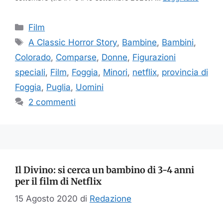
Categorie
Film
Tag
A Classic Horror Story
,
Bambine
,
Bambini
,
Colorado
,
Comparse
,
Donne
,
Figurazioni
speciali
,
Film
,
Foggia
,
Minori
,
netflix
,
provincia di
Foggia
,
Puglia
,
Uomini
2 commenti
Il Divino: si cerca un bambino di 3-4 anni
per il film di Netflix
15 Agosto 2020
di
Redazione