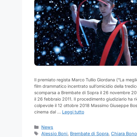
Il premiato regista Marco Tullio Giordana (“La megli
film drammatico incentrato sull’omicidio della tred
scomparsa a Brembate di Sopra il 26 novembre 201
il 26 febbraio 2011. Il procedimento giudiziario ha 
colpevole il 12 ottobre 2018 Massimo Giuseppe Bosset
cinema dal …
Leggi tutto
Categorie
News
Tag
Alessio Boni
,
Brembate di Sopra
,
Chiara Bon