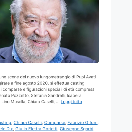
lcune scene del nuovo lungometraggio di Pupi Avati
girare a fine agosto 2020, si effettua casting
 di comparse e figurazioni speciali di età compresa
Renato Pozzetto, Stefania Sandrelli, Isabella
 Lino Musella, Chiara Caselli, …
Leggi tutto
sting
,
Chiara Caselli
,
Comparse
,
Fabrizio Gifuni
,
ele Dix
,
Giulia Elettra Gorietti
,
Giuseppe Sgarbi
,