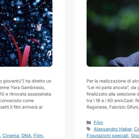
o gioventù”) ha diretto un
Per la realizzazione di a
icenne Yara Gambirasio,
“Lei mi parla ancora”, da 
0 e ritrovata assassinata
finalizzato alla selezione
riconosciuto come
tra i 18 e i 90 anni.Cast: 
ti.Il film arriverà al
Ragonese, Fabrizio Gifuni,
Categorie
Film
Tag
Alessandro Haber
,
Ca
o
,
Cinema
,
DNA
,
Film
,
Figurazioni speciali
,
Gio