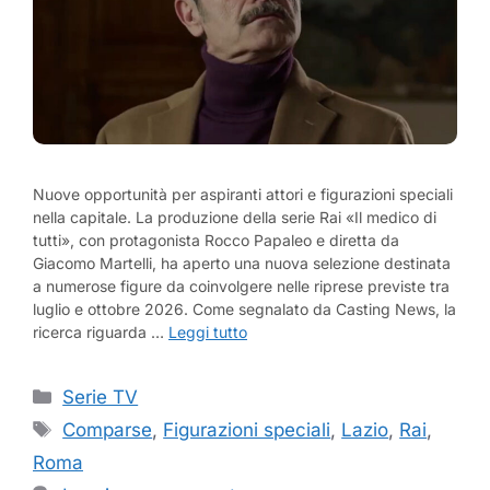
Nuove opportunità per aspiranti attori e figurazioni speciali
nella capitale. La produzione della serie Rai «Il medico di
tutti», con protagonista Rocco Papaleo e diretta da
Giacomo Martelli, ha aperto una nuova selezione destinata
a numerose figure da coinvolgere nelle riprese previste tra
luglio e ottobre 2026. Come segnalato da Casting News, la
ricerca riguarda …
Leggi tutto
Categorie
Serie TV
Tag
Comparse
,
Figurazioni speciali
,
Lazio
,
Rai
,
Roma