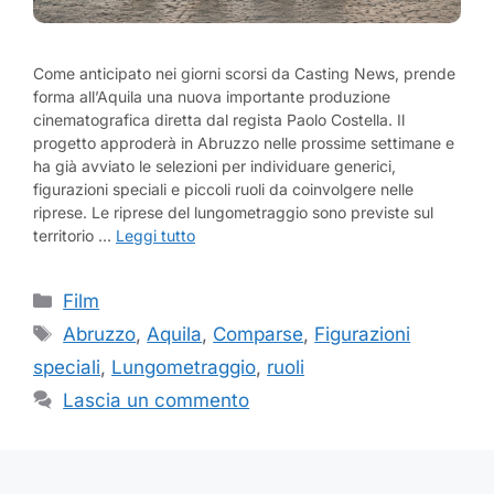
Come anticipato nei giorni scorsi da Casting News, prende
forma all’Aquila una nuova importante produzione
cinematografica diretta dal regista Paolo Costella. Il
progetto approderà in Abruzzo nelle prossime settimane e
ha già avviato le selezioni per individuare generici,
figurazioni speciali e piccoli ruoli da coinvolgere nelle
riprese. Le riprese del lungometraggio sono previste sul
territorio …
Leggi tutto
Categorie
Film
Tag
Abruzzo
,
Aquila
,
Comparse
,
Figurazioni
speciali
,
Lungometraggio
,
ruoli
Lascia un commento