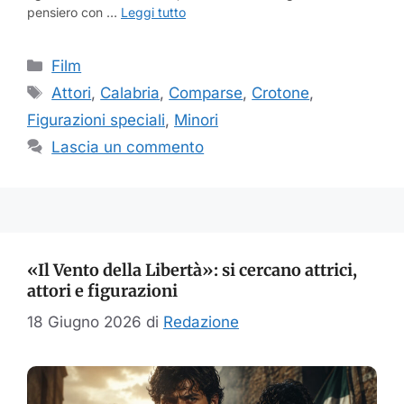
pensiero con …
Leggi tutto
Categorie
Film
Tag
Attori
,
Calabria
,
Comparse
,
Crotone
,
Figurazioni speciali
,
Minori
Lascia un commento
«Il Vento della Libertà»: si cercano attrici,
attori e figurazioni
18 Giugno 2026
di
Redazione