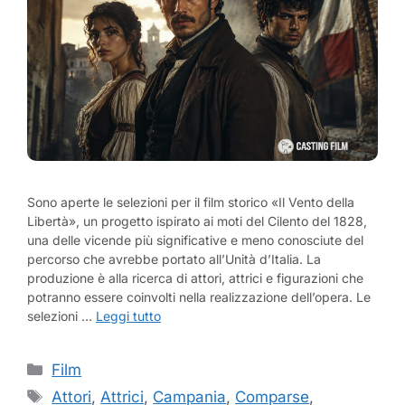
Sono aperte le selezioni per il film storico «Il Vento della
Libertà», un progetto ispirato ai moti del Cilento del 1828,
una delle vicende più significative e meno conosciute del
percorso che avrebbe portato all’Unità d’Italia. La
produzione è alla ricerca di attori, attrici e figurazioni che
potranno essere coinvolti nella realizzazione dell’opera. Le
selezioni …
Leggi tutto
Categorie
Film
Tag
Attori
,
Attrici
,
Campania
,
Comparse
,