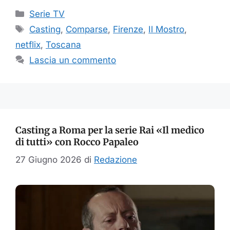
Categorie
Serie TV
Tag
Casting
,
Comparse
,
Firenze
,
Il Mostro
,
netflix
,
Toscana
Lascia un commento
Casting a Roma per la serie Rai «Il medico
di tutti» con Rocco Papaleo
27 Giugno 2026
di
Redazione