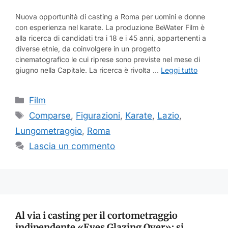
Nuova opportunità di casting a Roma per uomini e donne
con esperienza nel karate. La produzione BeWater Film è
alla ricerca di candidati tra i 18 e i 45 anni, appartenenti a
diverse etnie, da coinvolgere in un progetto
cinematografico le cui riprese sono previste nel mese di
giugno nella Capitale. La ricerca è rivolta …
Leggi tutto
Categorie
Film
Tag
Comparse
,
Figurazioni
,
Karate
,
Lazio
,
Lungometraggio
,
Roma
Lascia un commento
Al via i casting per il cortometraggio
indipendente «Eyes Glazing Over»: si