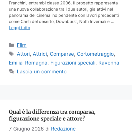
Franchini, entrambi classe 2006. Il progetto rappresenta
una nuova collaborazione tra i due autori, già attivi nel
panorama del cinema indipendente con lavori precedenti
come Canti del deserto, Downburst, Notti Invernali e …
Leggi tutto
Categorie
Film
Tag
Attori
,
Attrici
,
Comparse
,
Cortometraggio
,
Emilia-Romagna
,
Figurazioni speciali
,
Ravenna
Lascia un commento
Qual è la differenza tra comparsa,
figurazione speciale e attore?
7 Giugno 2026
di
Redazione