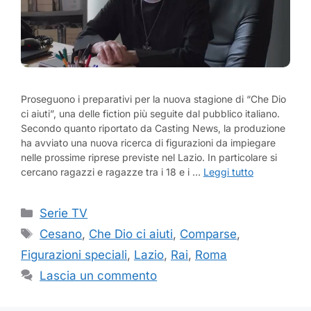
Proseguono i preparativi per la nuova stagione di “Che Dio
ci aiuti”, una delle fiction più seguite dal pubblico italiano.
Secondo quanto riportato da Casting News, la produzione
ha avviato una nuova ricerca di figurazioni da impiegare
nelle prossime riprese previste nel Lazio. In particolare si
cercano ragazzi e ragazze tra i 18 e i …
Leggi tutto
Categorie
Serie TV
Tag
Cesano
,
Che Dio ci aiuti
,
Comparse
,
Figurazioni speciali
,
Lazio
,
Rai
,
Roma
Lascia un commento