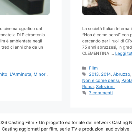
to cinematografico dal
La società Italian Internat
onatella Di Pietrantonio.
“Non è come pensi” con pr
film è ambientata negli
cercando per i ruoli di G
 tredici anni che da un
75 anni abruzzesi, in gra
CLEMENTINA …
Leggi tu
Categorie
Film
Tag
nito
,
L'Arminuta
,
Minori
,
2013
,
2014
,
Abruzzo
Non è come pensi
,
Paola
Roma
,
Selezioni
7 commenti
26 Casting Film • Un progetto editoriale del network Casting
Casting aggiornati per film, serie TV e produzioni audiovisive.