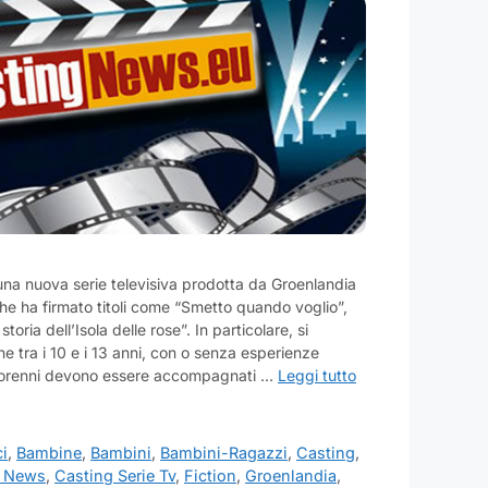
 una nuova serie televisiva prodotta da Groenlandia
che ha firmato titoli come “Smetto quando voglio”,
toria dell’Isola delle rose”. In particolare, si
 tra i 10 e i 13 anni, con o senza esperienze
inorenni devono essere accompagnati …
Leggi tutto
ci
,
Bambine
,
Bambini
,
Bambini-Ragazzi
,
Casting
,
g News
,
Casting Serie Tv
,
Fiction
,
Groenlandia
,