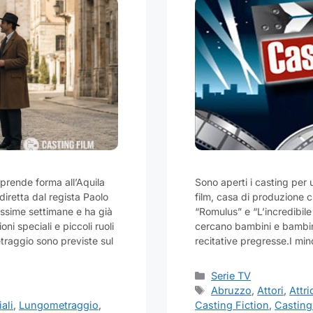
prende forma all’Aquila
Sono aperti i casting per
iretta dal regista Paolo
film, casa di produzione 
ossime settimane e ha già
“Romulus” e “L’incredibile s
oni speciali e piccoli ruoli
cercano bambini e bambine
etraggio sono previste sul
recitative pregresse.I m
Categorie
Serie TV
Tag
Abruzzo
,
Attori
,
Attri
ali
,
Lungometraggio
,
Casting Fiction
,
Castin