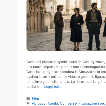
Come anticipato nei giorni scorsi da Casting News, 
una nuova importante produzione cinematografica d
Costella. Il progetto approderà in Abruzzo nelle pr
avviato le selezioni per individuare generici, figurazi
da coinvolgere nelle riprese. Le riprese del lungom
territorio …
Leggi tutto
Categorie
Film
Tag
Abruzzo
,
Aquila
,
Comparse
,
Figurazioni speci