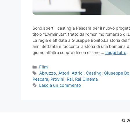
Sono aperti i casting a Pescara per il nuovo proget
titolo “L’Arminuta“, tratto dall’omonimo romanzo di D
La regia è affidata a Giuseppe Bonito.La storia del 
anni Settanta e racconta la storia di una bambina di
giorno all’altro scopre di non essere …
Leggi tutto
Categorie
Film
Tag
Abruzzo
,
Attori
,
Attrici
,
Casting
,
Giuseppe Bo
Pescara
,
Provini
,
Rai
,
Rai Cinema
Lascia un commento
© 20