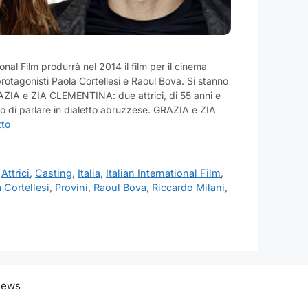
ional Film produrrà nel 2014 il film per il cinema
otagonisti Paola Cortellesi e Raoul Bova. Si stanno
RAZIA e ZIA CLEMENTINA: due attrici, di 55 anni e
do di parlare in dialetto abruzzese. GRAZIA e ZIA
tto
,
Attrici
,
Casting
,
Italia
,
Italian International Film
,
 Cortellesi
,
Provini
,
Raoul Bova
,
Riccardo Milani
,
 News