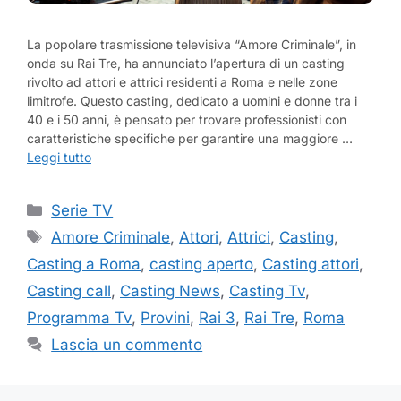
La popolare trasmissione televisiva “Amore Criminale”, in
onda su Rai Tre, ha annunciato l’apertura di un casting
rivolto ad attori e attrici residenti a Roma e nelle zone
limitrofe. Questo casting, dedicato a uomini e donne tra i
40 e i 50 anni, è pensato per trovare professionisti con
caratteristiche specifiche per garantire una maggiore …
Leggi tutto
Categorie
Serie TV
Tag
Amore Criminale
,
Attori
,
Attrici
,
Casting
,
Casting a Roma
,
casting aperto
,
Casting attori
,
Casting call
,
Casting News
,
Casting Tv
,
Programma Tv
,
Provini
,
Rai 3
,
Rai Tre
,
Roma
Lascia un commento