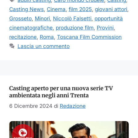
Casting News
,
Cinema
,
film 2025
,
giovani attori
,
Grosseto
,
Minori
,
Niccolò Falsetti
,
opportunità
cinematografiche
,
produzione film
,
Provini
,
recitazione
,
Roma
,
Toscana Film Commission
Lascia un commento
Casting aperto per una nuova serie TV
ambientata negli anni Trenta
6 Dicembre 2024
di
Redazione