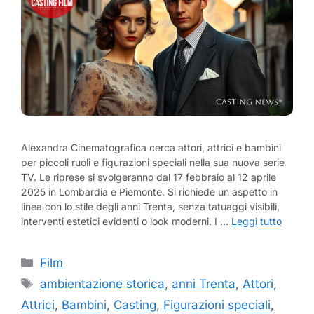
Alexandra Cinematografica cerca attori, attrici e bambini
per piccoli ruoli e figurazioni speciali nella sua nuova serie
TV. Le riprese si svolgeranno dal 17 febbraio al 12 aprile
2025 in Lombardia e Piemonte. Si richiede un aspetto in
linea con lo stile degli anni Trenta, senza tatuaggi visibili,
interventi estetici evidenti o look moderni. I …
Leggi tutto
Categorie
Film
Tag
ambientazione storica
,
anni Trenta
,
Attori
,
Attrici
,
Bambini
,
Casting
,
Figurazioni speciali
,