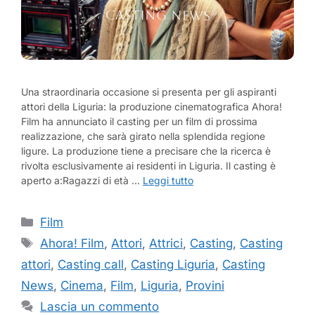
Una straordinaria occasione si presenta per gli aspiranti
attori della Liguria: la produzione cinematografica Ahora!
Film ha annunciato il casting per un film di prossima
realizzazione, che sarà girato nella splendida regione
ligure. La produzione tiene a precisare che la ricerca è
rivolta esclusivamente ai residenti in Liguria. Il casting è
aperto a:Ragazzi di età …
Leggi tutto
Categorie
Film
Tag
Ahora! Film
,
Attori
,
Attrici
,
Casting
,
Casting
attori
,
Casting call
,
Casting Liguria
,
Casting
News
,
Cinema
,
Film
,
Liguria
,
Provini
Lascia un commento