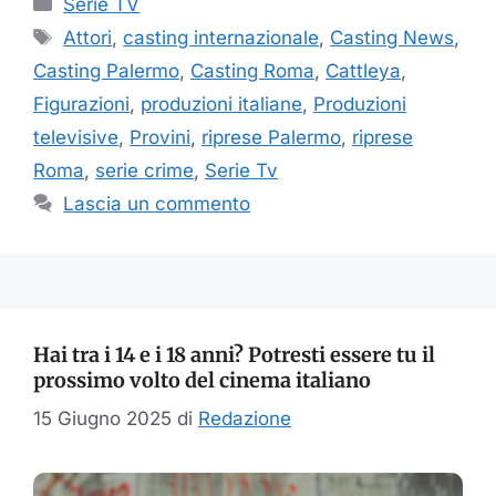
Serie TV
Tag
Attori
,
casting internazionale
,
Casting News
,
Casting Palermo
,
Casting Roma
,
Cattleya
,
Figurazioni
,
produzioni italiane
,
Produzioni
televisive
,
Provini
,
riprese Palermo
,
riprese
Roma
,
serie crime
,
Serie Tv
Lascia un commento
Hai tra i 14 e i 18 anni? Potresti essere tu il
prossimo volto del cinema italiano
15 Giugno 2025
di
Redazione