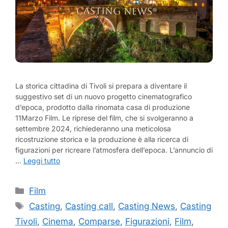
La storica cittadina di Tivoli si prepara a diventare il
suggestivo set di un nuovo progetto cinematografico
d’epoca, prodotto dalla rinomata casa di produzione
11Marzo Film. Le riprese del film, che si svolgeranno a
settembre 2024, richiederanno una meticolosa
ricostruzione storica e la produzione è alla ricerca di
figurazioni per ricreare l’atmosfera dell’epoca. L’annuncio di
…
Leggi tutto
Categorie
Film
Tag
Casting
,
Casting call
,
Casting News
,
Casting
Tivoli
,
Cinema
,
Comparse
,
Figurazioni
,
Film
,