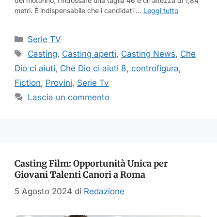
del motorino, l’indossare una taglia 46 e un’altezza di 1,84
metri. È indispensabile che i candidati …
Leggi tutto
Categorie
Serie TV
Tag
Casting
,
Casting aperti
,
Casting News
,
Che
Dio ci aiuti
,
Che Dio ci aiuti 8
,
controfigura
,
Fiction
,
Provini
,
Serie Tv
Lascia un commento
Casting Film: Opportunità Unica per
Giovani Talenti Canori a Roma
5 Agosto 2024
di
Redazione