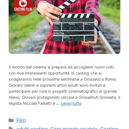
Il mondo del cinema si prepara ad accogliere nuovi volti,
con due interessanti opportunità di casting che si
svolgeranno nelle prossime settimane a Grosseto e Roma.
Giovani talenti e aspiranti attori adulti sono invitati a
partecipare per ruoli in progetti cinematografici di grande
rilievo. Giovani protagonisti cercasi a GrossetoA Grosseto, il
regista Niccolò Falsetti è …
Leggi tutto
Categorie
Film
Tag
adulti casting
,
Caro mondo crudele
,
Casting
,