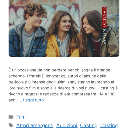
È un’occasione da non perdere per chi sogna il grande
schermo. I fratelli D’Innocenzo, autori di alcune delle
pellicole più intense degli ultimi anni, stanno lavorando al
loro nuovo film e sono alla ricerca di volti nuovi. Il casting è
rivolto a ragazzi e ragazze di età compresa tra i 14 e i 18
anni, …
Leggi tutto
Categorie
Film
Tag
Attori emergenti
,
Audizioni
,
Casting
,
Casting