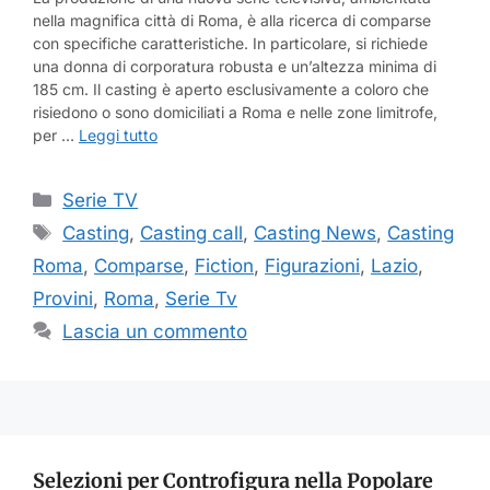
nella magnifica città di Roma, è alla ricerca di comparse
con specifiche caratteristiche. In particolare, si richiede
una donna di corporatura robusta e un’altezza minima di
185 cm. Il casting è aperto esclusivamente a coloro che
risiedono o sono domiciliati a Roma e nelle zone limitrofe,
per …
Leggi tutto
Categorie
Serie TV
Tag
Casting
,
Casting call
,
Casting News
,
Casting
Roma
,
Comparse
,
Fiction
,
Figurazioni
,
Lazio
,
Provini
,
Roma
,
Serie Tv
Lascia un commento
Selezioni per Controfigura nella Popolare