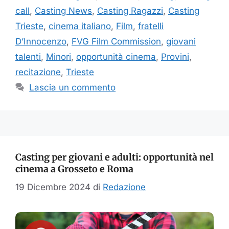
call
,
Casting News
,
Casting Ragazzi
,
Casting
Trieste
,
cinema italiano
,
Film
,
fratelli
D’Innocenzo
,
FVG Film Commission
,
giovani
talenti
,
Minori
,
opportunità cinema
,
Provini
,
recitazione
,
Trieste
Lascia un commento
Casting per giovani e adulti: opportunità nel
cinema a Grosseto e Roma
19 Dicembre 2024
di
Redazione