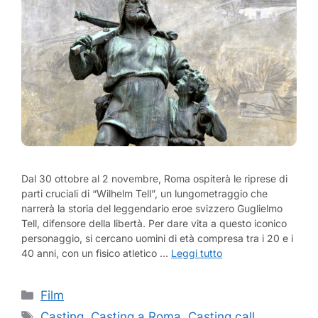
Dal 30 ottobre al 2 novembre, Roma ospiterà le riprese di
parti cruciali di “Wilhelm Tell”, un lungometraggio che
narrerà la storia del leggendario eroe svizzero Guglielmo
Tell, difensore della libertà. Per dare vita a questo iconico
personaggio, si cercano uomini di età compresa tra i 20 e i
40 anni, con un fisico atletico …
Leggi tutto
Categorie
Film
Tag
Casting
,
Casting a Roma
,
Casting call
,