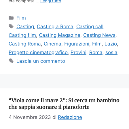
età compresa …
Leggi tutto
Categorie
Film
Tag
Casting
,
Casting a Roma
,
Casting call
,
Casting film
,
Casting Magazine
,
Casting News
,
Casting Roma
,
Cinema
,
Figurazioni
,
Film
,
Lazio
,
Progetto cinematografico
,
Provini
,
Roma
,
sosia
Lascia un commento
“Viola come il mare 2”: Si cerca un bambino
che sappia suonare il pianoforte
4 Novembre 2023
di
Redazione