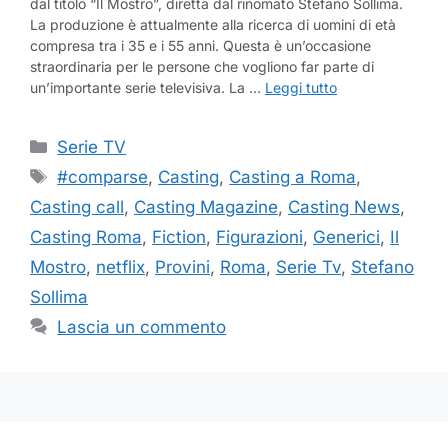
dal titolo “Il Mostro”, diretta dal rinomato Stefano Sollima.
La produzione è attualmente alla ricerca di uomini di età
compresa tra i 35 e i 55 anni. Questa è un’occasione
straordinaria per le persone che vogliono far parte di
un’importante serie televisiva. La …
Leggi tutto
Categorie
Serie TV
Tag
#comparse
,
Casting
,
Casting a Roma
,
Casting call
,
Casting Magazine
,
Casting News
,
Casting Roma
,
Fiction
,
Figurazioni
,
Generici
,
Il
Mostro
,
netflix
,
Provini
,
Roma
,
Serie Tv
,
Stefano
Sollima
Lascia un commento