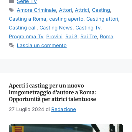
Serie TV
Tag
Amore Criminale
,
Attori
,
Attrici
,
Casting
,
Casting a Roma
,
casting aperto
,
Casting attori
,
Casting call
,
Casting News
,
Casting Tv
,
Programma Tv
,
Provini
,
Rai 3
,
Rai Tre
,
Roma
Lascia un commento
Aperti i casting per un nuovo
lungometraggio d’autore a Roma:
Opportunità per attrici talentuose
27 Luglio 2024
di
Redazione