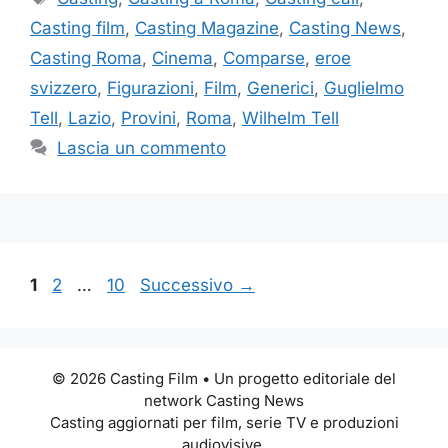
Casting film
,
Casting Magazine
,
Casting News
,
Casting Roma
,
Cinema
,
Comparse
,
eroe
svizzero
,
Figurazioni
,
Film
,
Generici
,
Guglielmo
Tell
,
Lazio
,
Provini
,
Roma
,
Wilhelm Tell
Lascia un commento
Pagina
Pagina
Pagina
1
2
…
10
Successivo
→
© 2026 Casting Film • Un progetto editoriale del
network Casting News
Casting aggiornati per film, serie TV e produzioni
audiovisive.