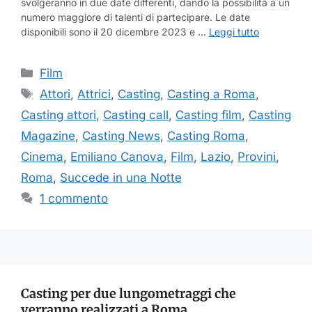
svolgeranno in due date differenti, dando la possibilità a un
numero maggiore di talenti di partecipare. Le date
disponibili sono il 20 dicembre 2023 e …
Leggi tutto
Categorie
Film
Tag
Attori
,
Attrici
,
Casting
,
Casting a Roma
,
Casting attori
,
Casting call
,
Casting film
,
Casting
Magazine
,
Casting News
,
Casting Roma
,
Cinema
,
Emiliano Canova
,
Film
,
Lazio
,
Provini
,
Roma
,
Succede in una Notte
1 commento
Casting per due lungometraggi che
verranno realizzati a Roma