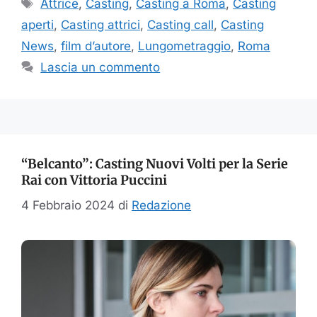
Tag
Attrice
,
Casting
,
Casting a Roma
,
Casting
aperti
,
Casting attrici
,
Casting call
,
Casting
News
,
film d’autore
,
Lungometraggio
,
Roma
Lascia un commento
“Belcanto”: Casting Nuovi Volti per la Serie
Rai con Vittoria Puccini
4 Febbraio 2024
di
Redazione