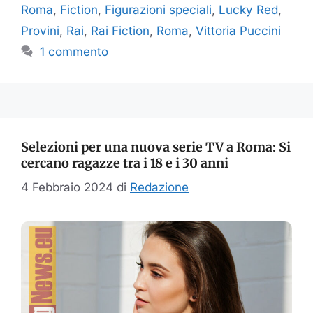
Roma
,
Fiction
,
Figurazioni speciali
,
Lucky Red
,
Provini
,
Rai
,
Rai Fiction
,
Roma
,
Vittoria Puccini
1 commento
Selezioni per una nuova serie TV a Roma: Si
cercano ragazze tra i 18 e i 30 anni
4 Febbraio 2024
di
Redazione