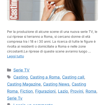
Per la produzione di alcune scene di una nuova serie TV, le
cui riprese si terranno a Roma, si cercano donne di età
compresa tra i 18 e i 30 anni. La ricerca di tutte le figure è
rivolta ai residenti o domiciliate a Roma e nelle zone
circostanti.Le riprese di queste scene avranno luogo …
Leggi tutto
Categorie
Serie TV
Tag
Casting
,
Casting a Roma
,
Casting call
,
Casting Magazine
,
Casting News
,
Casting
Roma
,
Fiction
,
Figurazioni
,
Lazio
,
Provini
,
Roma
,
Serie Tv