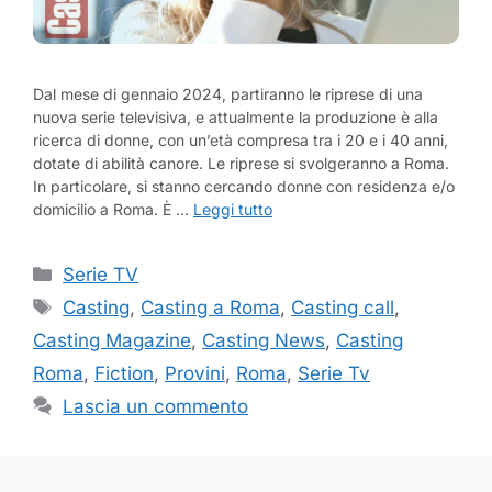
Dal mese di gennaio 2024, partiranno le riprese di una
nuova serie televisiva, e attualmente la produzione è alla
ricerca di donne, con un’età compresa tra i 20 e i 40 anni,
dotate di abilità canore. Le riprese si svolgeranno a Roma.
In particolare, si stanno cercando donne con residenza e/o
domicilio a Roma. È …
Leggi tutto
Categorie
Serie TV
Tag
Casting
,
Casting a Roma
,
Casting call
,
Casting Magazine
,
Casting News
,
Casting
Roma
,
Fiction
,
Provini
,
Roma
,
Serie Tv
Lascia un commento