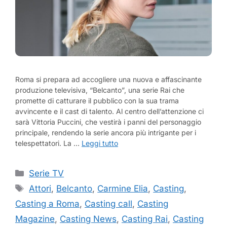
Roma si prepara ad accogliere una nuova e affascinante
produzione televisiva, “Belcanto”, una serie Rai che
promette di catturare il pubblico con la sua trama
avvincente e il cast di talento. Al centro dell’attenzione ci
sarà Vittoria Puccini, che vestirà i panni del personaggio
principale, rendendo la serie ancora più intrigante per i
telespettatori. La …
Leggi tutto
Categorie
Serie TV
Tag
Attori
,
Belcanto
,
Carmine Elia
,
Casting
,
Casting a Roma
,
Casting call
,
Casting
Magazine
,
Casting News
,
Casting Rai
,
Casting