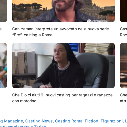
a
Can Yaman interpreta un avvocato nella nuova serie
Cas
“Bro”: casting a Roma
Roc
Che Dio ci aiuti 9: nuovi casting per ragazzi e ragazze
Che 
con motorino
attr
ng Magazine
,
Casting News
,
Casting Roma
,
Fiction
,
Figurazioni
,
ie tv ambientata a Torino