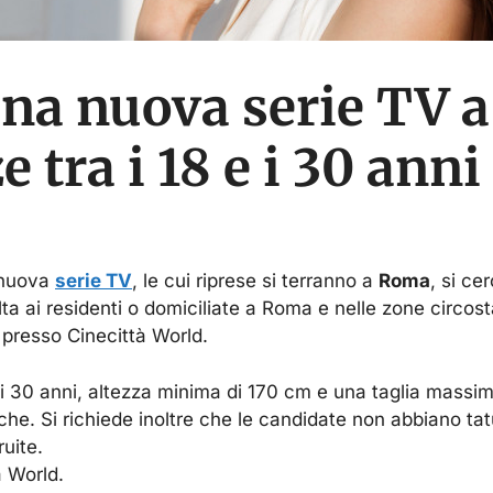
una nuova serie TV a
 tra i 18 e i 30 anni
 nuova
serie TV
, le cui riprese si terranno a
Roma
, si ce
olta ai residenti o domiciliate a Roma e nelle zone circost
 presso Cinecittà World.
e i 30 anni, altezza minima di 170 cm e una taglia massima
e. Si richiede inoltre che le candidate non abbiano tat
uite.
à World.