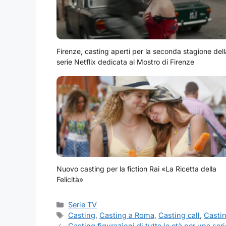
Firenze, casting aperti per la seconda stagione dell
serie Netflix dedicata al Mostro di Firenze
Nuovo casting per la fiction Rai «La Ricetta della
Felicità»
Categorie
Serie TV
Tag
Casting
,
Casting a Roma
,
Casting call
,
Casti
Casting figurazioni di tutte le età per una ser