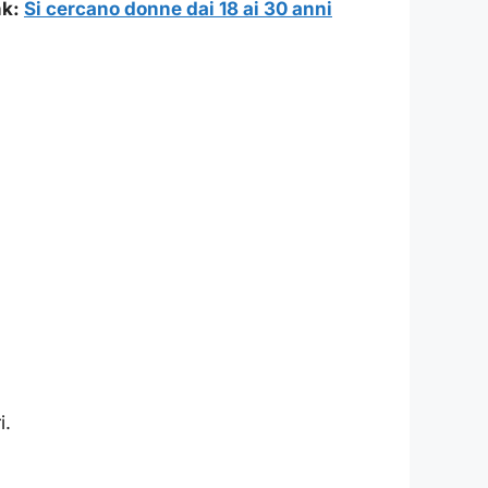
nk:
Si cercano donne dai 18 ai 30 anni
i.