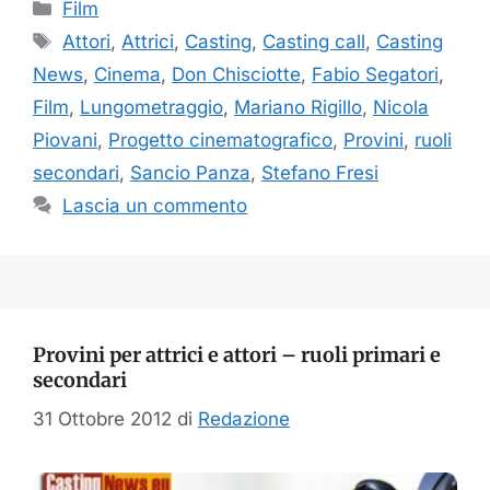
Categorie
Film
Tag
Attori
,
Attrici
,
Casting
,
Casting call
,
Casting
News
,
Cinema
,
Don Chisciotte
,
Fabio Segatori
,
Film
,
Lungometraggio
,
Mariano Rigillo
,
Nicola
Piovani
,
Progetto cinematografico
,
Provini
,
ruoli
secondari
,
Sancio Panza
,
Stefano Fresi
Lascia un commento
Provini per attrici e attori – ruoli primari e
secondari
31 Ottobre 2012
di
Redazione