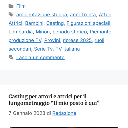
Categorie
Film
Tag
ambientazione storica
,
anni Trenta
,
Attori
,
Attrici
,
Bambini
,
Casting
,
Figurazioni speciali
,
Lombardia
,
Minori
,
periodo storico
,
Piemonte
,
produzione TV
,
Provini
,
riprese 2025
,
ruoli
secondari
,
Serie Tv
,
TV italiana
Lascia un commento
Casting per attori e attrici per il
lungometraggio “Il mio posto è qui”
7 Gennaio 2023
di
Redazione