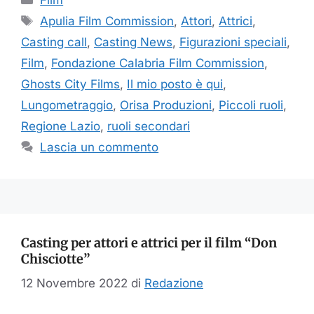
Tag
Apulia Film Commission
,
Attori
,
Attrici
,
Casting call
,
Casting News
,
Figurazioni speciali
,
Film
,
Fondazione Calabria Film Commission
,
Ghosts City Films
,
Il mio posto è qui
,
Lungometraggio
,
Orisa Produzioni
,
Piccoli ruoli
,
Regione Lazio
,
ruoli secondari
Lascia un commento
Casting per attori e attrici per il film “Don
Chisciotte”
12 Novembre 2022
di
Redazione