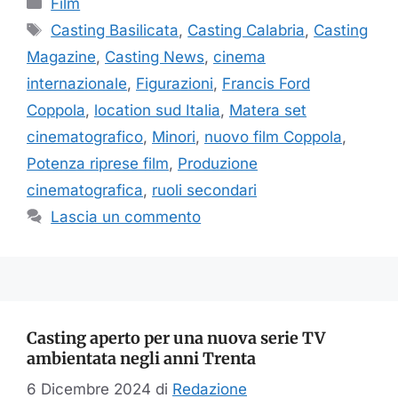
Film
Tag
Casting Basilicata
,
Casting Calabria
,
Casting
Magazine
,
Casting News
,
cinema
internazionale
,
Figurazioni
,
Francis Ford
Coppola
,
location sud Italia
,
Matera set
cinematografico
,
Minori
,
nuovo film Coppola
,
Potenza riprese film
,
Produzione
cinematografica
,
ruoli secondari
Lascia un commento
Casting aperto per una nuova serie TV
ambientata negli anni Trenta
6 Dicembre 2024
di
Redazione