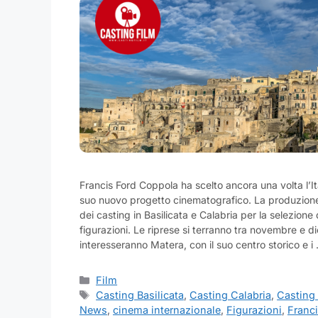
Francis Ford Coppola ha scelto ancora una volta l’It
suo nuovo progetto cinematografico. La produzione
dei casting in Basilicata e Calabria per la selezione 
figurazioni. Le riprese si terranno tra novembre e
interesseranno Matera, con il suo centro storico e 
Categorie
Film
Tag
Casting Basilicata
,
Casting Calabria
,
Casting
News
,
cinema internazionale
,
Figurazioni
,
Franc