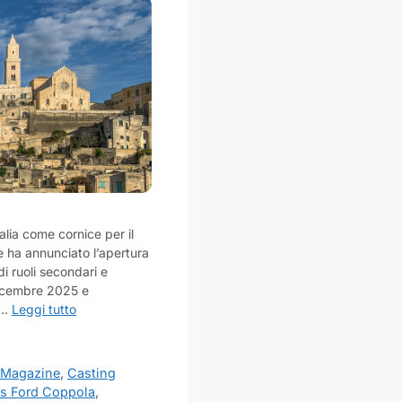
alia come cornice per il
 ha annunciato l’apertura
di ruoli secondari e
 dicembre 2025 e
i …
Leggi tutto
 Magazine
,
Casting
is Ford Coppola
,