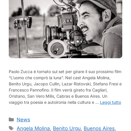
Paolo Zucca è tornato sul set per girare il suo prossimo film
“L’uomo che comprò la luna”. Nel cast Angela Molina,
Benito Urgu, Jacopo Cullin, Lazar Ristovski, Stefano Fresi e
Francesco Pannofino. Il film verrà girato fra Cagliari,
Oristano, San Vero Milis, Cabras e Buenos Aires. Un
viaggio tra poesia e autoironia nella cultura e …
Leggi tutto
Categorie
News
Tag
Angela Molina
,
Benito Urgu
,
Buenos Aires
,