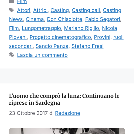
Film
Tag
Attori
,
Attrici
,
Casting
,
Casting call
,
Casting
News
,
Cinema
,
Don Chisciotte
,
Fabio Segatori
,
Film
,
Lungometraggio
,
Mariano Rigillo
,
Nicola
Piovani
,
Progetto cinematografico
,
Provini
,
ruoli
secondari
,
Sancio Panza
,
Stefano Fresi
Lascia un commento
L’uomo che comprò la luna: Continuano le
riprese in Sardegna
23 Ottobre 2017
di
Redazione