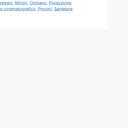
raggio
,
Minori
,
Oristano
,
Produzione
to cinematografico
,
Provini
,
Sardegna