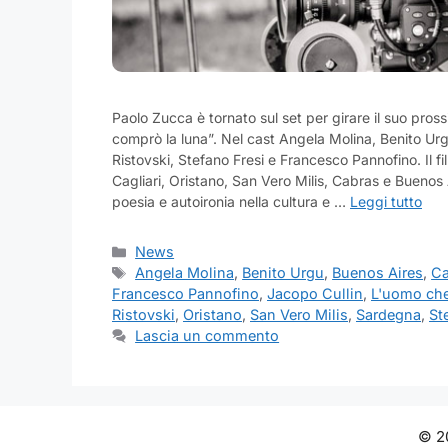
Paolo Zucca è tornato sul set per girare il suo pros
comprò la luna”. Nel cast Angela Molina, Benito Urg
Ristovski, Stefano Fresi e Francesco Pannofino. Il fi
Cagliari, Oristano, San Vero Milis, Cabras e Buenos 
poesia e autoironia nella cultura e …
Leggi tutto
Categorie
News
Tag
Angela Molina
,
Benito Urgu
,
Buenos Aires
,
Ca
Francesco Pannofino
,
Jacopo Cullin
,
L'uomo che
Ristovski
,
Oristano
,
San Vero Milis
,
Sardegna
,
St
Lascia un commento
© 20