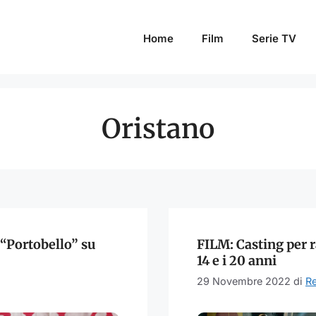
Home
Film
Serie TV
Oristano
 “Portobello” su
FILM: Casting per r
14 e i 20 anni
29 Novembre 2022
di
R