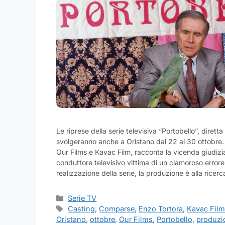
Le riprese della serie televisiva “Portobello”, dirett
svolgeranno anche a Oristano dal 22 al 30 ottobre. 
Our Films e Kavac Film, racconta la vicenda giudizia
conduttore televisivo vittima di un clamoroso errore 
realizzazione della serie, la produzione è alla ricer
Categorie
Serie TV
Tag
Casting
,
Comparse
,
Enzo Tortora
,
Kavac Fil
Oristano
,
ottobre
,
Our Films
,
Portobello
,
produzi