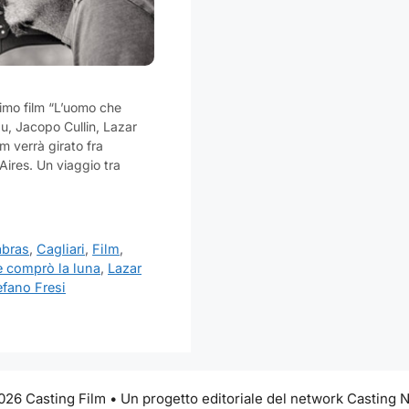
simo film “L’uomo che
u, Jacopo Cullin, Lazar
lm verrà girato fra
Aires. Un viaggio tra
bras
,
Cagliari
,
Film
,
 comprò la luna
,
Lazar
efano Fresi
26 Casting Film • Un progetto editoriale del network Casting