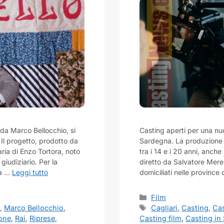
a da Marco Bellocchio, si
Casting aperti per una nu
Il progetto, prodotto da
Sardegna. La produzione è
ria di Enzo Tortora, noto
tra i 14 e i 20 anni, anch
giudiziario. Per la
diretto da Salvatore Mereu.
ca …
Leggi tutto
domiciliati nelle province
Categorie
Film
Tag
m
,
Marco Bellocchio
,
Cagliari
,
Casting
,
Cas
one
,
Rai
,
Riprese
,
Casting film
,
Casting in