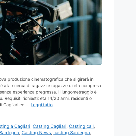
ova produzione cinematografica che si girerà in
 alla ricerca di ragazzi e ragazze di età compresa
e senza esperienza pregressa. Il lungometraggio è
 Requisiti richiesti: età 14/20 anni, residenti o
 di Cagliari ed …
Leggi tutto
ting a Cagliari
,
Casting Cagliari
,
Casting call
,
 Sardegna
,
Casting News
,
casting Sardegna
,