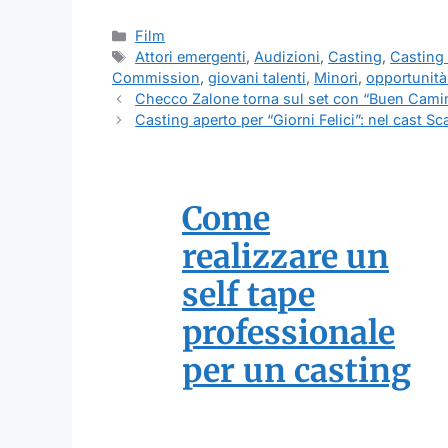
Categorie
Film
Tag
Attori emergenti
,
Audizioni
,
Casting
,
Casting 
Commission
,
giovani talenti
,
Minori
,
opportunit
Checco Zalone torna sul set con “Buen Camino
Casting aperto per “Giorni Felici”: nel cast S
Come
realizzare un
self tape
professionale
per un casting