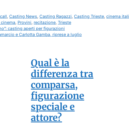
call
,
Casting News
,
Casting Ragazzi
,
Casting Trieste
,
cinema ital
à cinema
,
Provini
,
recitazione
,
Trieste
”: casting aperti per figurazioni
camarcio e Carlotta Gamba, riprese a luglio
Qual è la
differenza tra
comparsa,
figurazione
speciale e
attore?