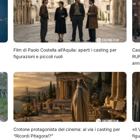
Film di Paolo Costella all’Aquila: aperti i casting per
Cas
figurazioni e piccoli ruoli
RUF
ann
Crotone protagonista del cinema: al via i casting per
«Il 
“Ricordi Pitagora!?”
figu