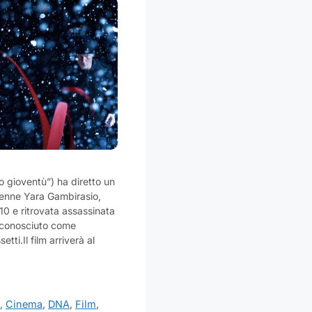
o gioventù”) ha diretto un
icenne Yara Gambirasio,
0 e ritrovata assassinata
riconosciuto come
ti.Il film arriverà al
o
,
Cinema
,
DNA
,
Film
,