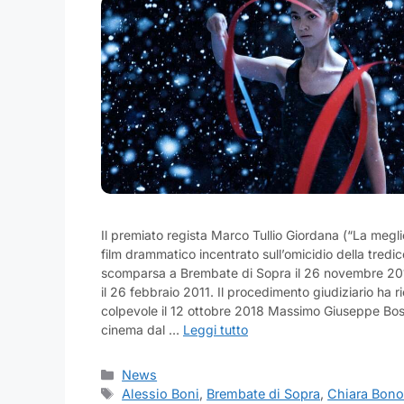
Il premiato regista Marco Tullio Giordana (“La megli
film drammatico incentrato sull’omicidio della tred
scomparsa a Brembate di Sopra il 26 novembre 201
il 26 febbraio 2011. Il procedimento giudiziario ha 
colpevole il 12 ottobre 2018 Massimo Giuseppe Bosset
cinema dal …
Leggi tutto
Categorie
News
Tag
Alessio Boni
,
Brembate di Sopra
,
Chiara Bon