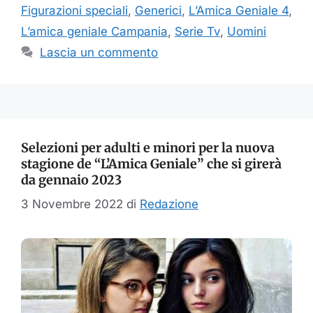
Figurazioni speciali
,
Generici
,
L’Amica Geniale 4
,
L’amica geniale Campania
,
Serie Tv
,
Uomini
Lascia un commento
Selezioni per adulti e minori per la nuova
stagione de “L’Amica Geniale” che si girerà
da gennaio 2023
3 Novembre 2022
di
Redazione