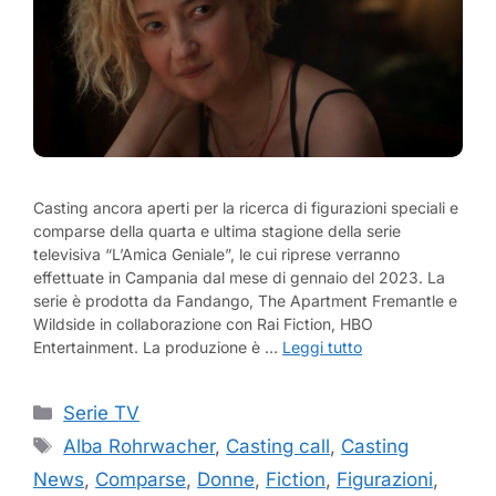
Casting ancora aperti per la ricerca di figurazioni speciali e
comparse della quarta e ultima stagione della serie
televisiva “L’Amica Geniale”, le cui riprese verranno
effettuate in Campania dal mese di gennaio del 2023. La
serie è prodotta da Fandango, The Apartment Fremantle e
Wildside in collaborazione con Rai Fiction, HBO
Entertainment. La produzione è …
Leggi tutto
Categorie
Serie TV
Tag
Alba Rohrwacher
,
Casting call
,
Casting
News
,
Comparse
,
Donne
,
Fiction
,
Figurazioni
,