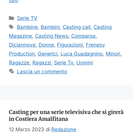
tutto
Categorie
Serie TV
Tag
Bambine
,
Bambini
,
Casting call
,
Casting
Magazine
,
Casting News
,
Comparse
,
Diciannove
,
Donne
,
Figurazioni
,
Frenesy
Production
,
Generici
,
Luca Guadagnino
,
Minori
,
Ragazze
,
Ragazzi
,
Serie Tv
,
Uomini
Lascia un commento
Casting per una serie televisiva che si girerà
in Costiera Amalfitana
12 Marzo 2023
di
Redazione