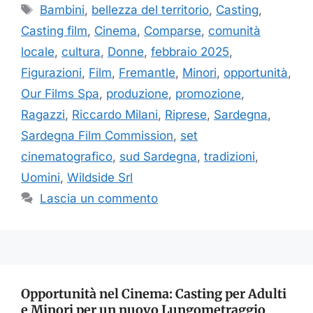
Tag
Bambini
,
bellezza del territorio
,
Casting
,
Casting film
,
Cinema
,
Comparse
,
comunità
locale
,
cultura
,
Donne
,
febbraio 2025
,
Figurazioni
,
Film
,
Fremantle
,
Minori
,
opportunità
,
Our Films Spa
,
produzione
,
promozione
,
Ragazzi
,
Riccardo Milani
,
Riprese
,
Sardegna
,
Sardegna Film Commission
,
set
cinematografico
,
sud Sardegna
,
tradizioni
,
Uomini
,
Wildside Srl
Lascia un commento
Opportunità nel Cinema: Casting per Adulti
e Minori per un nuovo Lungometraggio