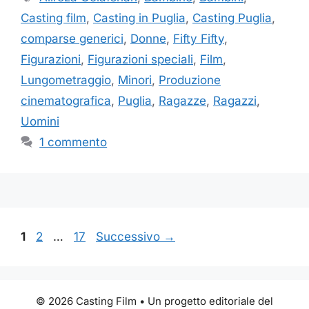
Casting film
,
Casting in Puglia
,
Casting Puglia
,
comparse generici
,
Donne
,
Fifty Fifty
,
Figurazioni
,
Figurazioni speciali
,
Film
,
Lungometraggio
,
Minori
,
Produzione
cinematografica
,
Puglia
,
Ragazze
,
Ragazzi
,
Uomini
1 commento
Pagina
Pagina
Pagina
1
2
…
17
Successivo
→
© 2026 Casting Film • Un progetto editoriale del