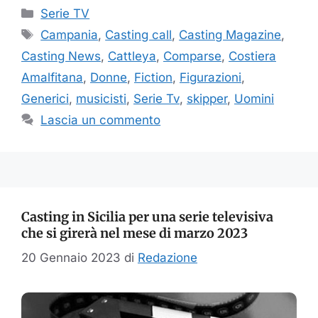
Categorie
Serie TV
Tag
Campania
,
Casting call
,
Casting Magazine
,
Casting News
,
Cattleya
,
Comparse
,
Costiera
Amalfitana
,
Donne
,
Fiction
,
Figurazioni
,
Generici
,
musicisti
,
Serie Tv
,
skipper
,
Uomini
Lascia un commento
Casting in Sicilia per una serie televisiva
che si girerà nel mese di marzo 2023
20 Gennaio 2023
di
Redazione