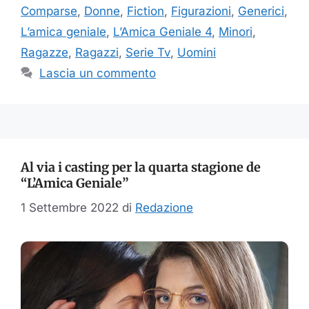
Comparse
,
Donne
,
Fiction
,
Figurazioni
,
Generici
,
L’amica geniale
,
L’Amica Geniale 4
,
Minori
,
Ragazze
,
Ragazzi
,
Serie Tv
,
Uomini
Lascia un commento
Al via i casting per la quarta stagione de
“L’Amica Geniale”
1 Settembre 2022
di
Redazione