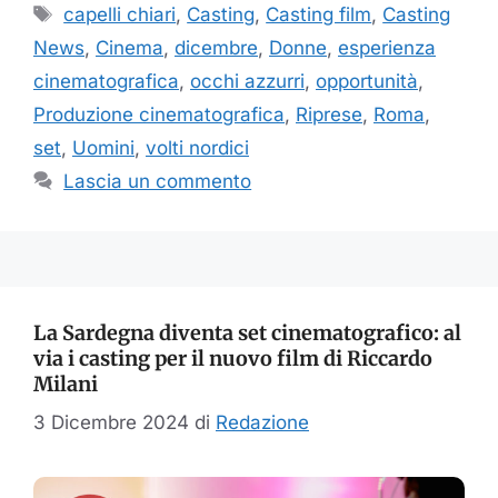
Tag
capelli chiari
,
Casting
,
Casting film
,
Casting
News
,
Cinema
,
dicembre
,
Donne
,
esperienza
cinematografica
,
occhi azzurri
,
opportunità
,
Produzione cinematografica
,
Riprese
,
Roma
,
set
,
Uomini
,
volti nordici
Lascia un commento
La Sardegna diventa set cinematografico: al
via i casting per il nuovo film di Riccardo
Milani
3 Dicembre 2024
di
Redazione