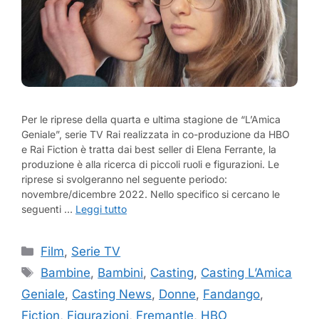
Per le riprese della quarta e ultima stagione de “L’Amica
Geniale”, serie TV Rai realizzata in co-produzione da HBO
e Rai Fiction è tratta dai best seller di Elena Ferrante, la
produzione è alla ricerca di piccoli ruoli e figurazioni. Le
riprese si svolgeranno nel seguente periodo:
novembre/dicembre 2022. Nello specifico si cercano le
seguenti …
Leggi tutto
Categorie
Film
,
Serie TV
Tag
Bambine
,
Bambini
,
Casting
,
Casting L’Amica
Geniale
,
Casting News
,
Donne
,
Fandango
,
Fiction
,
Figurazioni
,
Fremantle
,
HBO