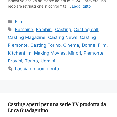
indicativo che va da marzo ad aprile 2024.È prevista una
regolare retribuzione in conformità …
Leggi tutto
Categorie
Film
Tag
Bambine
,
Bambini
,
Casting
,
Casting call
,
Casting Magazine
,
Casting News
,
Casting
Piemonte
,
Casting Torino
,
Cinema
,
Donne
,
Film
,
Kitchenfilm
,
Making Movies
,
Minori
,
Piemonte
,
Provini
,
Torino
,
Uomini
Lascia un commento
Casting aperti per una serie TV prodotta da
Luca Guadagnino