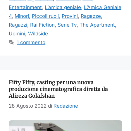
Entertainment
,
L’amica geniale
,
L’Amica Geniale
4
,
Minori
,
Piccoli ruoli
,
Provini
,
Ragazze
,
Ragazzi
,
Rai Fiction
,
Serie Tv
,
The Apartment
,
Uomini
,
Wildside
1 commento
Fifty Fifty, casting per una nuova
produzione cinematografica diretta da
Alireza Golafshan
28 Agosto 2022
di
Redazione