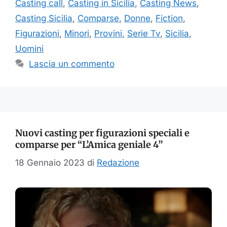
Casting call
,
Casting in Sicilia
,
Casting News
,
Casting Sicilia
,
Comparse
,
Donne
,
Fiction
,
Figurazioni
,
Minori
,
Provini
,
Serie Tv
,
Sicilia
,
Uomini
Lascia un commento
Nuovi casting per figurazioni speciali e
comparse per “L’Amica geniale 4”
18 Gennaio 2023
di
Redazione