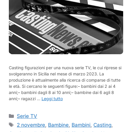
Casting figurazioni per una nuova serie TV, le cui riprese si
svolgeranno in Sicilia nel mese di marzo 2023. La
produzione è attualmente alla ricerca di comparse di tutte
le età. Si cercano le seguenti figure:– bambini dai 2 ai 4
anni;– bambini dagli 8 ai 10 anni;– bambine dai 6 agli 8
anni;– ragazzi …
Leggi tutto
Categorie
Serie TV
Tag
2 novembre
,
Bambine
,
Bambini
,
Casting
,