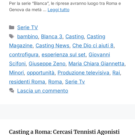
Per la serie “Blanca”, le riprese avranno luogo tra Roma e
Genova da metà …
Leggi tutto
Categorie
Serie TV
Tag
bambino
,
Blanca 3
,
Casting
,
Casting
Magazine
,
Casting News
,
Che Dio ci aiuti 8
,
controfigura
,
esperienza sul set
,
Giovanni
Scifoni
,
Giuseppe Zeno
,
Maria Chiara Giannetta
,
Minori
,
opportunità
,
Produzione televisiva
,
Rai
,
residenti Roma
,
Roma
,
Serie Tv
Lascia un commento
Casting a Roma: Cercasi Tennisti Agonisti