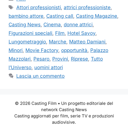
Tag
Attori professionisti
,
attrici professioniste
,
bambino attore
,
Casting call
,
Casting Magazine
,
Casting News
,
Cinema
,
donne attrici
,
Figurazioni speciali
,
Film
,
Hotel Savoy
,
Lungometraggio
,
Marche
,
Matteo Damiani
,
Minori
,
Movie Factory
,
opportunità
,
Palazzo
Mazzolari
,
Pesaro
,
Provini
,
Riprese
,
Tutto
l’Universo
,
uomini attori
Lascia un commento
© 2026 Casting Film • Un progetto editoriale del
network Casting News
Casting aggiornati per film, serie TV e produzioni
audiovisive.