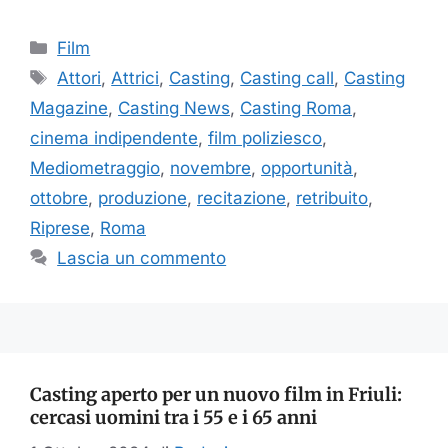
Categorie
Film
Tag
Attori
,
Attrici
,
Casting
,
Casting call
,
Casting
Magazine
,
Casting News
,
Casting Roma
,
cinema indipendente
,
film poliziesco
,
Mediometraggio
,
novembre
,
opportunità
,
ottobre
,
produzione
,
recitazione
,
retribuito
,
Riprese
,
Roma
Lascia un commento
Casting aperto per un nuovo film in Friuli:
cercasi uomini tra i 55 e i 65 anni