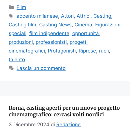
Categorie
Film
Tag
accento milanese
,
Attori
,
Attrici
,
Casting
,
Casting film
,
Casting News
,
Cinema
,
Figurazioni
speciali
,
film indipendente
,
opportunità
,
produzioni
,
professionisti
,
progetti
cinematografici
,
Protagonisti
,
Riprese
,
ruoli
,
talento
Lascia un commento
Roma, casting aperti per un nuovo progetto
cinematografico: cercasi volti nordici
3 Dicembre 2024
di
Redazione