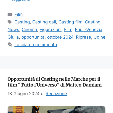
Categorie
Film
Tag
Casting
,
Casting call
,
Casting film
,
Casting
News
,
Cinema
,
Figurazioni
,
Film
,
Friuli-Venezia
Giulia
,
opportunità
,
ottobre 2024
,
Riprese
,
Udine
Lascia un commento
Opportunità di Casting nelle Marche per il
film “Tutto l’Universo” di Matteo Damiani
13 Giugno 2024
di
Redazione