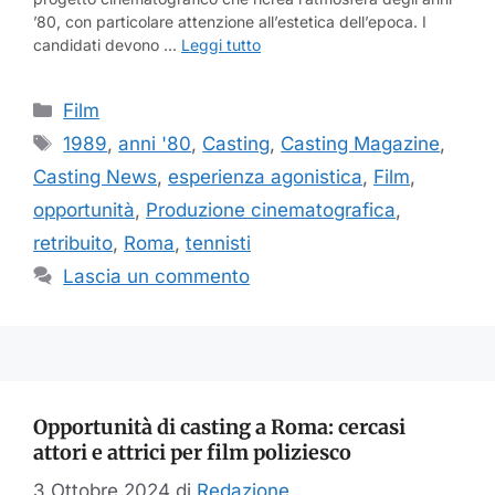
’80, con particolare attenzione all’estetica dell’epoca. I
candidati devono …
Leggi tutto
Categorie
Film
Tag
1989
,
anni '80
,
Casting
,
Casting Magazine
,
Casting News
,
esperienza agonistica
,
Film
,
opportunità
,
Produzione cinematografica
,
retribuito
,
Roma
,
tennisti
Lascia un commento
Opportunità di casting a Roma: cercasi
attori e attrici per film poliziesco
3 Ottobre 2024
di
Redazione