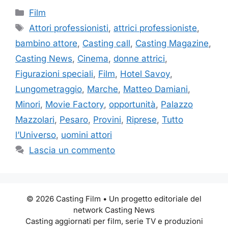
Categorie
Film
Tag
Attori professionisti
,
attrici professioniste
,
bambino attore
,
Casting call
,
Casting Magazine
,
Casting News
,
Cinema
,
donne attrici
,
Figurazioni speciali
,
Film
,
Hotel Savoy
,
Lungometraggio
,
Marche
,
Matteo Damiani
,
Minori
,
Movie Factory
,
opportunità
,
Palazzo
Mazzolari
,
Pesaro
,
Provini
,
Riprese
,
Tutto
l’Universo
,
uomini attori
Lascia un commento
© 2026 Casting Film • Un progetto editoriale del
network Casting News
Casting aggiornati per film, serie TV e produzioni