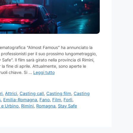
nematografica “Almost Famous” ha annunciato la
ci professionisti per il suo prossimo lungometraggio,
 Safe”. Il film sarà girato nella provincia di Rimini,
 la fine di aprile. Attualmente, sono aperte le
ruoli chiave. Si …
Leggi tutto
ri
,
Attrici
,
Casting call
,
Casting film
,
Casting
s
,
Emilia-Romagna
,
Fano
,
Film
,
Forlì
,
 e Urbino
,
Rimini
,
Romagna
,
Stay Safe