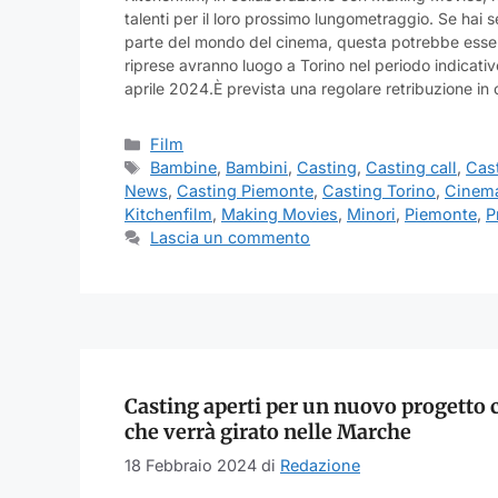
talenti per il loro prossimo lungometraggio. Se hai 
parte del mondo del cinema, questa potrebbe esser
riprese avranno luogo a Torino nel periodo indicat
aprile 2024.È prevista una regolare retribuzione i
Categorie
Film
Tag
Bambine
,
Bambini
,
Casting
,
Casting call
,
Cas
News
,
Casting Piemonte
,
Casting Torino
,
Cinem
Kitchenfilm
,
Making Movies
,
Minori
,
Piemonte
,
P
Lascia un commento
Casting aperti per un nuovo progetto
che verrà girato nelle Marche
18 Febbraio 2024
di
Redazione