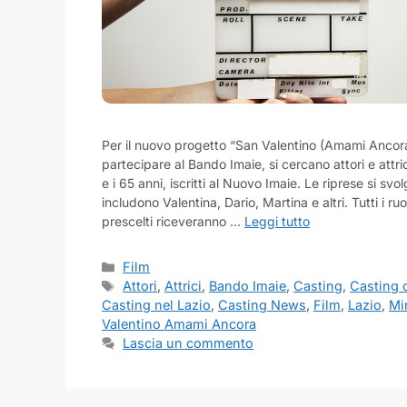
Per il nuovo progetto “San Valentino (Amami Ancora)
partecipare al Bando Imaie, si cercano attori e attri
e i 65 anni, iscritti al Nuovo Imaie. Le riprese si svol
includono Valentina, Dario, Martina e altri. Tutti i ruol
prescelti riceveranno …
Leggi tutto
Categorie
Film
Tag
Attori
,
Attrici
,
Bando Imaie
,
Casting
,
Casting c
Casting nel Lazio
,
Casting News
,
Film
,
Lazio
,
Mi
Valentino Amami Ancora
Lascia un commento