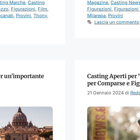
ting Marche
,
Casting
Magazine
,
Casting New
ozzo
,
Figurazioni
,
Film
,
Figurazioni
,
Figurazioni 
ecanati
,
Provini
,
Thony
,
Milarepa
,
Provini
Lascia un commento
er un’importante
Casting Aperti per “
per Comparse e Fig
21 Gennaio 2024
di
Red