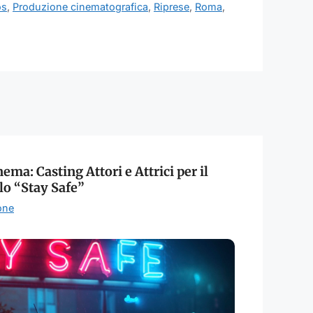
os
,
Produzione cinematografica
,
Riprese
,
Roma
,
ema: Casting Attori e Attrici per il
lo “Stay Safe”
one