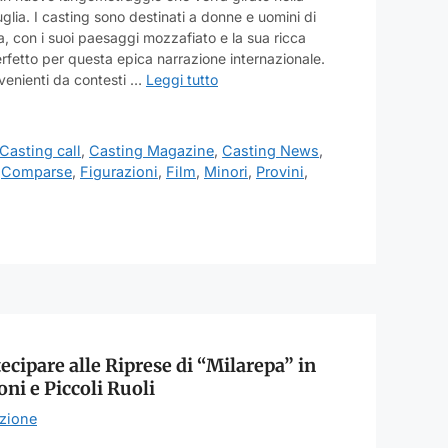
glia. I casting sono destinati a donne e uomini di
ia, con i suoi paesaggi mozzafiato e la sua ricca
perfetto per questa epica narrazione internazionale.
ovenienti da contesti …
Leggi tutto
Casting call
,
Casting Magazine
,
Casting News
,
,
Comparse
,
Figurazioni
,
Film
,
Minori
,
Provini
,
ecipare alle Riprese di “Milarepa” in
ni e Piccoli Ruoli
zione