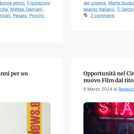
donne attrici
,
Figurazioni
del cinema
,
Marte Studi
rche
,
Matteo Damiani
,
talento italiano
,
Ti Sento
olari
,
Pesaro
,
Provini
,
2 commenti
 anni per un
Opportunità nel Cin
nuovo Film dal tito
6 Marzo 2024
di
Redazi