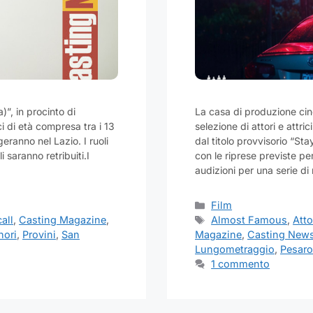
”, in procinto di
La casa di produzione ci
ci di età compresa tra i 13
selezione di attori e attri
geranno nel Lazio. I ruoli
dal titolo provvisorio “Stay
i saranno retribuiti.I
con le riprese previste per
audizioni per una serie di 
Categorie
Film
Tag
all
,
Casting Magazine
,
Almost Famous
,
Atto
nori
,
Provini
,
San
Magazine
,
Casting New
Lungometraggio
,
Pesaro
1 commento