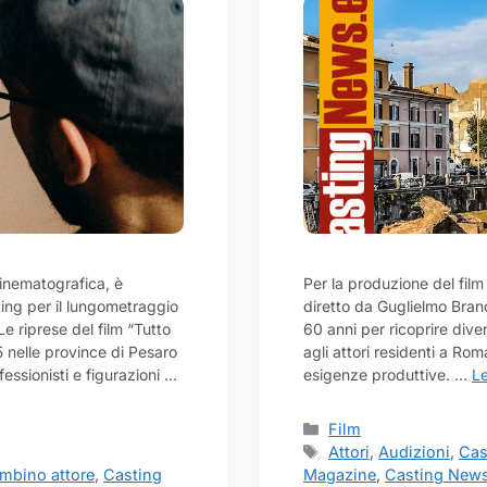
inematografica, è
Per la produzione del film
ting per il lungometraggio
diretto da Guglielmo Branc
 riprese del film “Tutto
60 anni per ricoprire diver
 nelle province di Pesaro
agli attori residenti a Rom
fessionisti e figurazioni …
esigenze produttive. …
Le
Categorie
Film
Tag
Attori
,
Audizioni
,
Cas
mbino attore
,
Casting
Magazine
,
Casting New