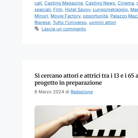
call
,
Casting Magazine
,
Casting News
,
Cinema
,
speciali
,
Film
,
Hotel Savoy
,
Lungometraggio
,
Ma
Minori
,
Movie Factory
,
opportunità
,
Palazzo Mazz
Riprese
,
Tutto l’Universo
,
uomini attori
Lascia un commento
Si cercano attori e attrici tra i 13 e i 65
progetto in preparazione
6 Marzo 2024
di
Redazione