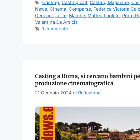
Tag
Casting
,
Casting call
,
Casting Magazine
,
Cas
News
,
Cinema
,
Comparse
,
Federica Victoria Cai
Generici
,
Io+te
,
Marche
,
Matteo Paolillo
,
Porto R
Valentina De Amicis
1 commento
Casting a Roma, si cercano bambini p
produzione cinematografica
21 Gennaio 2024
di
Redazione