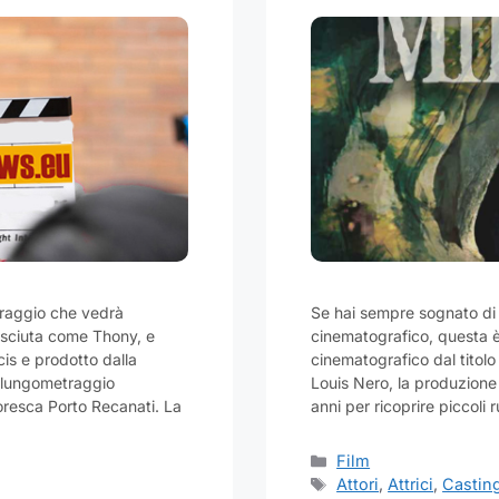
traggio che vedrà
Se hai sempre sognato di
osciuta come Thony, e
cinematografico, questa è
cis e prodotto dalla
cinematografico dal titolo
l lungometraggio
Louis Nero, la produzione
toresca Porto Recanati. La
anni per ricoprire piccoli 
Categorie
Film
Tag
Attori
,
Attrici
,
Castin