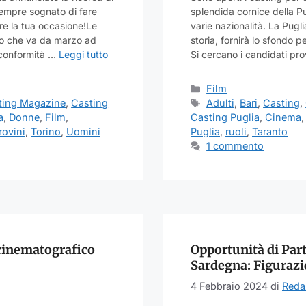
sempre sognato di fare
splendida cornice della Pu
e la tua occasione!Le
varie nazionalità. La Pugl
ivo che va da marzo ad
storia, fornirà lo sfondo 
n conformità …
Leggi tutto
Si cercano i candidati pr
Categorie
Film
Tag
ting Magazine
,
Casting
Adulti
,
Bari
,
Casting
,
a
,
Donne
,
Film
,
Casting Puglia
,
Cinema
rovini
,
Torino
,
Uomini
Puglia
,
ruoli
,
Taranto
1 commento
 cinematografico
Opportunità di Part
Sardegna: Figurazio
4 Febbraio 2024
di
Reda