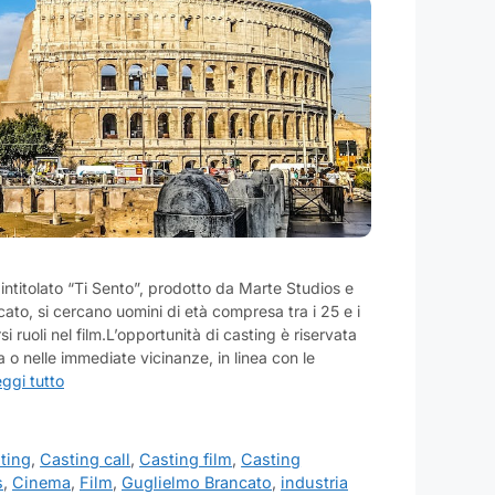
 intitolato “Ti Sento”, prodotto da Marte Studios e
ato, si cercano uomini di età compresa tra i 25 e i
si ruoli nel film.L’opportunità di casting è riservata
a o nelle immediate vicinanze, in linea con le
ggi tutto
ting
,
Casting call
,
Casting film
,
Casting
s
,
Cinema
,
Film
,
Guglielmo Brancato
,
industria