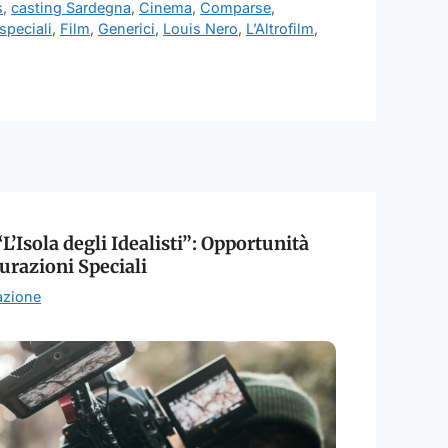
s
,
casting Sardegna
,
Cinema
,
Comparse
,
speciali
,
Film
,
Generici
,
Louis Nero
,
L’Altrofilm
,
L’Isola degli Idealisti”: Opportunità
urazioni Speciali
azione