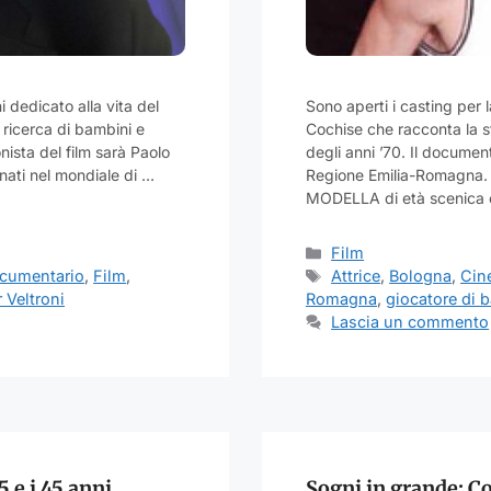
i dedicato alla vita del
Sono aperti i casting per 
 ricerca di bambini e
Cochise che racconta la s
nista del film sarà Paolo
degli anni ’70. Il documen
gnati nel mondiale di …
Regione Emilia-Romagna. 
MODELLA di età scenica c
Categorie
Film
Tag
cumentario
,
Film
,
Attrice
,
Bologna
,
Cin
 Veltroni
Romagna
,
giocatore di 
Lascia un commento
5 e i 45 anni
Sogni in grande: Co