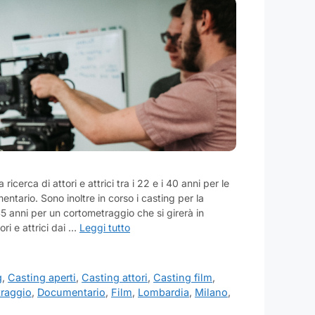
 ricerca di attori e attrici tra i 22 e i 40 anni per le
ntario. Sono inoltre in corso i casting per la
 45 anni per un cortometraggio che si girerà in
ri e attrici dai …
Leggi tutto
g
,
Casting aperti
,
Casting attori
,
Casting film
,
raggio
,
Documentario
,
Film
,
Lombardia
,
Milano
,