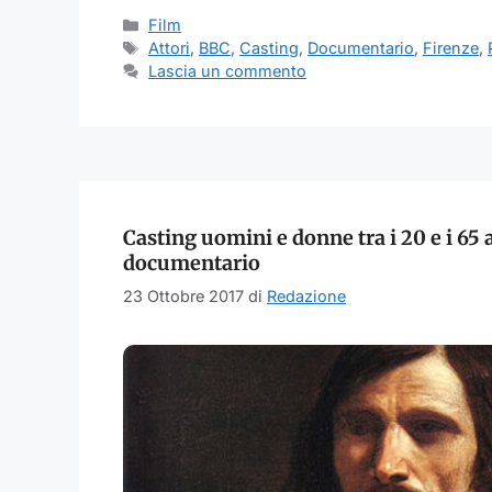
Categorie
Film
Tag
Attori
,
BBC
,
Casting
,
Documentario
,
Firenze
,
Lascia un commento
Casting uomini e donne tra i 20 e i 65 
documentario
23 Ottobre 2017
di
Redazione