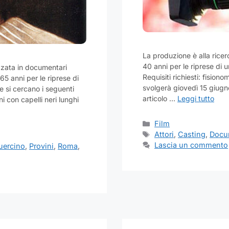
La produzione è alla ricer
40 anni per le riprese di 
zzata in documentari
Requisiti richiesti: fisiono
 65 anni per le riprese di
svolgerà giovedì 15 giugno
re si cercano i seguenti
articolo …
Leggi tutto
 con capelli neri lunghi
Categorie
Film
Tag
Attori
,
Casting
,
Docu
Lascia un commento
uercino
,
Provini
,
Roma
,