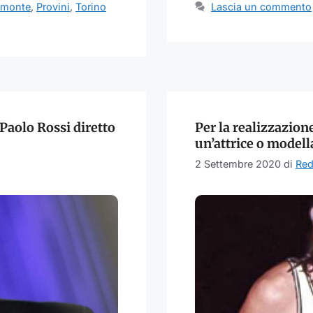
emonte
,
Provini
,
Torino
Lascia un commento
Paolo Rossi diretto
Per la realizzazion
un’attrice o modell
2 Settembre 2020
di
Red