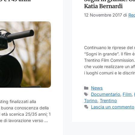
Katia Bernardi
12 Novembre 2017
di
Re
Continuano le riprese del 
“Sogni in grande”. Il fil
Trentino Film Commission.
che vuole realizzare un af
i luoghi comuni e le discr
Categorie
News
Tag
Documentario
,
Film
,
Torino
,
Trentino
ing finalizzati alla
Lascia un commento
una buona conoscenza della
i età scenica 25/35 anni; 1
re di lavorazione verso …