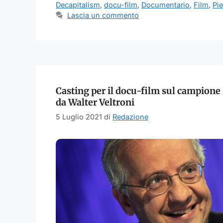
Decapitalism
,
docu-film
,
Documentario
,
Film
,
Pi
Lascia un commento
Casting per il docu-film sul campione 
da Walter Veltroni
5 Luglio 2021
di
Redazione