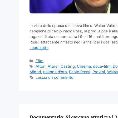
In vista delle riprese del nuovo film di Walter Veltron
campione di calcio Paolo Rossi, la produzione è alla
ragazzi di età compresa tra i 9 e i 16 anni.Il protago
Rossi, attaccante rimasto negli annali per i goal se
Leggi tutto
Categorie
Film
Tag
Attori
,
Attrici
,
Casting
,
Cinema
,
docu-film
,
Do
Minori
,
pallone d’oro
,
Paolo Rossi
,
Provini
,
Walter
Lascia un commento
Documentario: Si cercano attori tra i 2