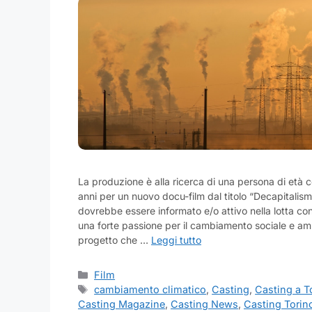
La produzione è alla ricerca di una persona di età c
anni per un nuovo docu-film dal titolo “Decapitalism”
dovrebbe essere informato e/o attivo nella lotta cont
una forte passione per il cambiamento sociale e ambi
progetto che …
Leggi tutto
Categorie
Film
Tag
cambiamento climatico
,
Casting
,
Casting a T
Casting Magazine
,
Casting News
,
Casting Torin