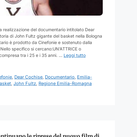
la realizzazione del documentario intitolato Dear
toria di John Fultz gigante del basket nella Bologna
tario è prodotto da Cinefonie e sostenuto dalla
Nello specifico si cercano:UN’ATTRICE o
ompresa tra i 25 e i 35 anni. …
Leggi tutto
efonie
,
Dear Cochise
,
Documentario
,
Emilia-
basket
,
John Fultz
,
Regione Emilia-Romagna
ntinuano le riprese del nuovo film di