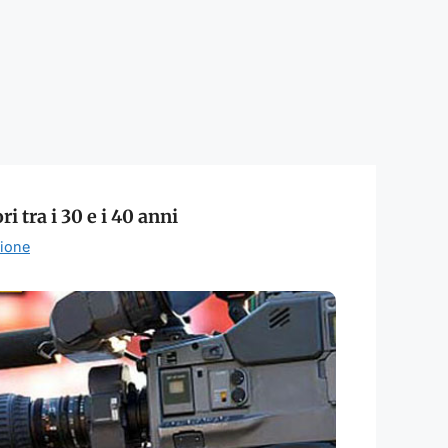
i tra i 30 e i 40 anni
ione