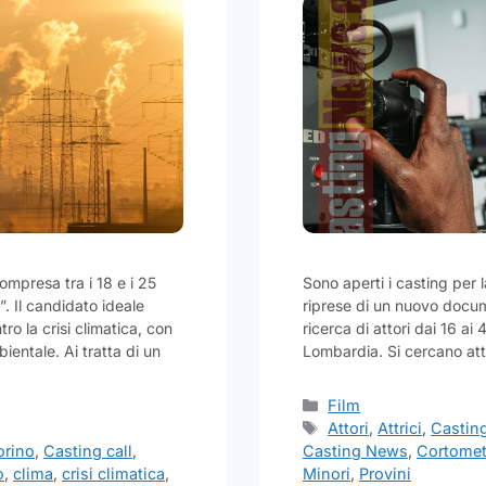
ompresa tra i 18 e i 25
Sono aperti i casting per la
. Il candidato ideale
riprese di un nuovo docume
ro la crisi climatica, con
ricerca di attori dai 16 ai
entale. Ai tratta di un
Lombardia. Si cercano atto
Categorie
Film
Tag
Attori
,
Attrici
,
Castin
orino
,
Casting call
,
Casting News
,
Cortomet
o
,
clima
,
crisi climatica
,
Minori
,
Provini