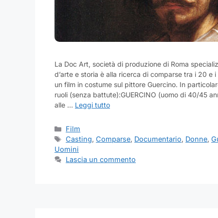
La Doc Art, società di produzione di Roma speciali
d’arte e storia è alla ricerca di comparse tra i 20 e i
un film in costume sul pittore Guercino. In particola
ruoli (senza battute):GUERCINO (uomo di 40/45 anni
alle …
Leggi tutto
Categorie
Film
Tag
Casting
,
Comparse
,
Documentario
,
Donne
,
G
Uomini
Lascia un commento