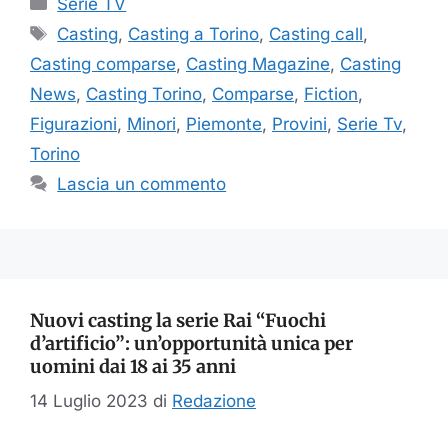
Serie TV
Tag
Casting
,
Casting a Torino
,
Casting call
,
Casting comparse
,
Casting Magazine
,
Casting
News
,
Casting Torino
,
Comparse
,
Fiction
,
Figurazioni
,
Minori
,
Piemonte
,
Provini
,
Serie Tv
,
Torino
Lascia un commento
Nuovi casting la serie Rai “Fuochi
d’artificio”: un’opportunità unica per
uomini dai 18 ai 35 anni
14 Luglio 2023
di
Redazione