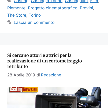
Casting
,
Casting a Torino
,
Casting film
,
Film
,
Piemonte
,
Progetto cinematografico
,
Provini
,
The Store
,
Torino
Lascia un commento
Si cercano attori e attrici per la
realizzazione di un cortometraggio
retribuito
28 Aprile 2019
di
Redazione