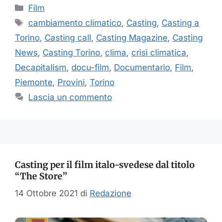
Categorie
Film
Tag
cambiamento climatico
,
Casting
,
Casting a
Torino
,
Casting call
,
Casting Magazine
,
Casting
News
,
Casting Torino
,
clima
,
crisi climatica
,
Decapitalism
,
docu-film
,
Documentario
,
Film
,
Piemonte
,
Provini
,
Torino
Lascia un commento
Casting per il film italo-svedese dal titolo
“The Store”
14 Ottobre 2021
di
Redazione