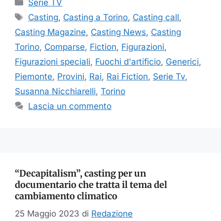
Categorie
Serie TV
Tag
Casting
,
Casting a Torino
,
Casting call
,
Casting Magazine
,
Casting News
,
Casting
Torino
,
Comparse
,
Fiction
,
Figurazioni
,
Figurazioni speciali
,
Fuochi d'artificio
,
Generici
,
Piemonte
,
Provini
,
Rai
,
Rai Fiction
,
Serie Tv
,
Susanna Nicchiarelli
,
Torino
Lascia un commento
“Decapitalism”, casting per un
documentario che tratta il tema del
cambiamento climatico
25 Maggio 2023
di
Redazione