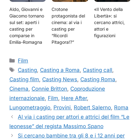
Aldo, Giovanni e
Crotone
«Il Vento della
Giacomo tornano
protagonista del
Libertà»: si
sul set: aperti i
cinema: al via i
cercano attrici,
casting per
casting per
attori e
comparse in
“Ricordi
figurazioni
Emilia-Romagna
Pitagora!?”
Categorie
Film
Tag
Casting
,
Casting a Roma
,
Casting call
,
Casting film
,
Casting News
,
Casting Roma
,
Cinema
,
Connie Britton
,
Coproduzione
internazionale
,
Film
,
Here After
,
Lungometraggio
,
Provini
,
Robert Salerno
,
Roma
Al via i casting per attori e attrici del film “Le
leonesse” del regista Massimo Spano
Si cercano bambine tra gli 8 e i 12 anni per