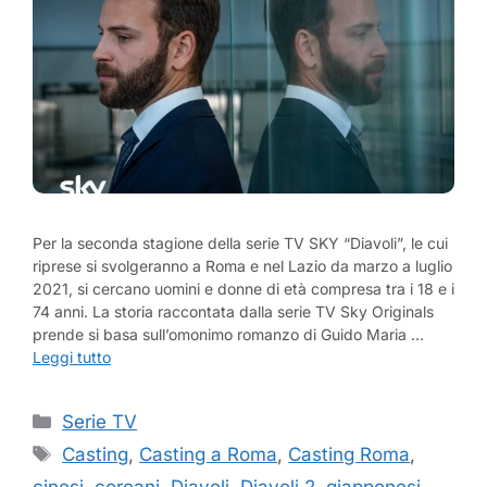
Per la seconda stagione della serie TV SKY “Diavoli”, le cui
riprese si svolgeranno a Roma e nel Lazio da marzo a luglio
2021, si cercano uomini e donne di età compresa tra i 18 e i
74 anni. La storia raccontata dalla serie TV Sky Originals
prende si basa sull’omonimo romanzo di Guido Maria …
Leggi tutto
Categorie
Serie TV
Tag
Casting
,
Casting a Roma
,
Casting Roma
,