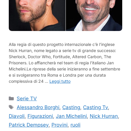
Alla regia di questo progetto internazionale c’è l’inglese
Nick Hurran, nome legato a serie tv di grande successo:
Sherlock, Doctor Who, Fortitude, Altered Carbon, The
Prisoners. Lo affiancherà nel team di regia l’italiano Jan
Michelini.Le riprese della serie inizieranno a fine settembre
e si svolgeranno tra Roma e Londra per una durata
complessiva di 24 …
Leggi tutto
Categorie
Serie TV
Tag
Alessandro Borghi
,
Casting
,
Casting Tv
,
Diavoli
,
Figurazioni
,
Jan Michelini
,
Nick Hurran
,
Patrick Dempsey
,
Provini
,
ruoli