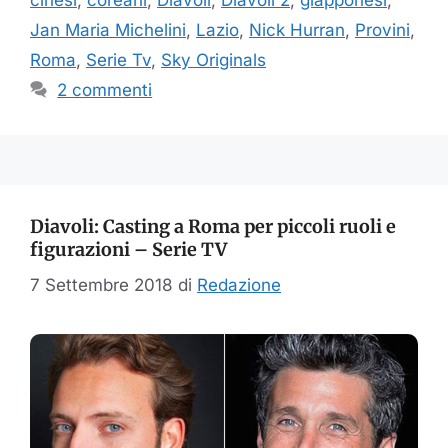
cinesi
,
coreani
,
Diavoli
,
Diavoli 2
,
giapponesi
,
Jan Maria Michelini
,
Lazio
,
Nick Hurran
,
Provini
,
Roma
,
Serie Tv
,
Sky Originals
2 commenti
Diavoli: Casting a Roma per piccoli ruoli e
figurazioni – Serie TV
7 Settembre 2018
di
Redazione