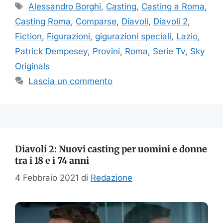
Tag
Alessandro Borghi
,
Casting
,
Casting a Roma
,
Casting Roma
,
Comparse
,
Diavoli
,
Diavoli 2
,
Fiction
,
Figurazioni
,
gigurazioni speciali
,
Lazio
,
Patrick Dempesey
,
Provini
,
Roma
,
Serie Tv
,
Sky
Originals
Lascia un commento
Diavoli 2: Nuovi casting per uomini e donne
tra i 18 e i 74 anni
4 Febbraio 2021
di
Redazione