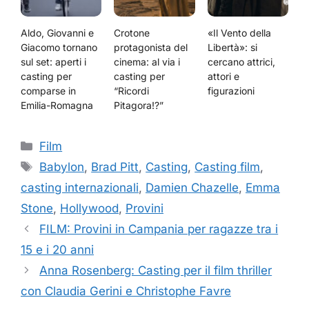
Aldo, Giovanni e
Crotone
«Il Vento della
Giacomo tornano
protagonista del
Libertà»: si
sul set: aperti i
cinema: al via i
cercano attrici,
casting per
casting per
attori e
comparse in
“Ricordi
figurazioni
Emilia-Romagna
Pitagora!?”
Categorie
Film
Tag
Babylon
,
Brad Pitt
,
Casting
,
Casting film
,
casting internazionali
,
Damien Chazelle
,
Emma
Stone
,
Hollywood
,
Provini
FILM: Provini in Campania per ragazze tra i
15 e i 20 anni
Anna Rosenberg: Casting per il film thriller
con Claudia Gerini e Christophe Favre