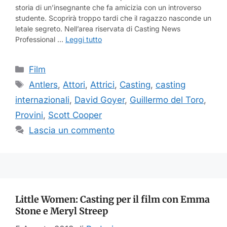
storia di un’insegnante che fa amicizia con un introverso
studente. Scoprirà troppo tardi che il ragazzo nasconde un
letale segreto. Nell’area riservata di Casting News
Professional …
Leggi tutto
Categorie
Film
Tag
Antlers
,
Attori
,
Attrici
,
Casting
,
casting
internazionali
,
David Goyer
,
Guillermo del Toro
,
Provini
,
Scott Cooper
Lascia un commento
Little Women: Casting per il film con Emma
Stone e Meryl Streep