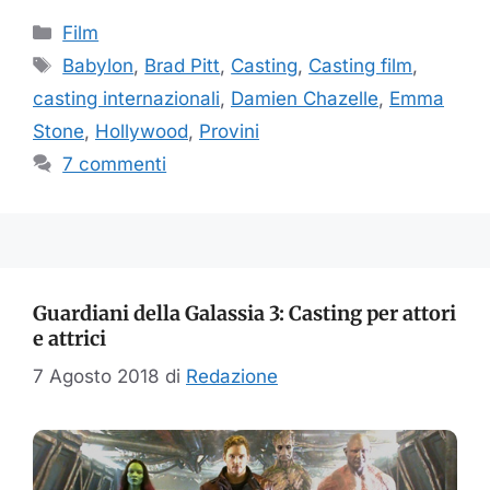
Categorie
Film
Tag
Babylon
,
Brad Pitt
,
Casting
,
Casting film
,
casting internazionali
,
Damien Chazelle
,
Emma
Stone
,
Hollywood
,
Provini
7 commenti
Guardiani della Galassia 3: Casting per attori
e attrici
7 Agosto 2018
di
Redazione