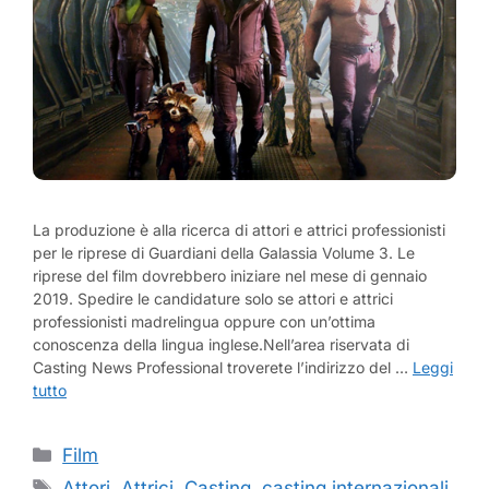
La produzione è alla ricerca di attori e attrici professionisti
per le riprese di Guardiani della Galassia Volume 3. Le
riprese del film dovrebbero iniziare nel mese di gennaio
2019. Spedire le candidature solo se attori e attrici
professionisti madrelingua oppure con un’ottima
conoscenza della lingua inglese.Nell’area riservata di
Casting News Professional troverete l’indirizzo del …
Leggi
tutto
Categorie
Film
Tag
Attori
,
Attrici
,
Casting
,
casting internazionali
,