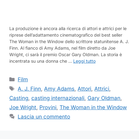
La produzione è ancora alla ricerca di attori e attrici per le
riprese dell’adattamento cinematografico del best seller
The Woman in the Window dello scrittore statunitense A. J.
Finn. Al fianco di Amy Adams, nel film diretto da Joe
Wright, ci sarà il premio Oscar Gary Oldman. La storia è
incentrata su una donna che …
Leggi tutto
Categorie
Film
Tag
A. J. Finn
,
Amy Adams
,
Attori
,
Attrici
,
Casting
,
casting internazionali
,
Gary Oldman
,
Joe Wright
,
Provini
,
The Woman in the Window
Lascia un commento