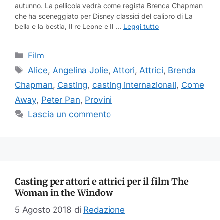
autunno. La pellicola vedrà come regista Brenda Chapman
che ha sceneggiato per Disney classici del calibro di La
bella e la bestia, Il re Leone e Il …
Leggi tutto
Categorie
Film
Tag
Alice
,
Angelina Jolie
,
Attori
,
Attrici
,
Brenda
Chapman
,
Casting
,
casting internazionali
,
Come
Away
,
Peter Pan
,
Provini
Lascia un commento
Casting per attori e attrici per il film The
Woman in the Window
5 Agosto 2018
di
Redazione