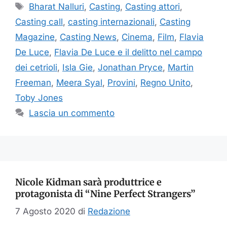
Tag
Bharat Nalluri
,
Casting
,
Casting attori
,
Casting call
,
casting internazionali
,
Casting
Magazine
,
Casting News
,
Cinema
,
Film
,
Flavia
De Luce
,
Flavia De Luce e il delitto nel campo
dei cetrioli
,
Isla Gie
,
Jonathan Pryce
,
Martin
Freeman
,
Meera Syal
,
Provini
,
Regno Unito
,
Toby Jones
Lascia un commento
Nicole Kidman sarà produttrice e
protagonista di “Nine Perfect Strangers”
7 Agosto 2020
di
Redazione