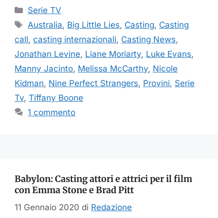
Categorie
Serie TV
Tag
Australia
,
Big Little Lies
,
Casting
,
Casting
call
,
casting internazionali
,
Casting News
,
Jonathan Levine
,
Liane Moriarty
,
Luke Evans
,
Manny Jacinto
,
Melissa McCarthy
,
Nicole
Kidman
,
Nine Perfect Strangers
,
Provini
,
Serie
Tv
,
Tiffany Boone
1 commento
Babylon: Casting attori e attrici per il film
con Emma Stone e Brad Pitt
11 Gennaio 2020
di
Redazione