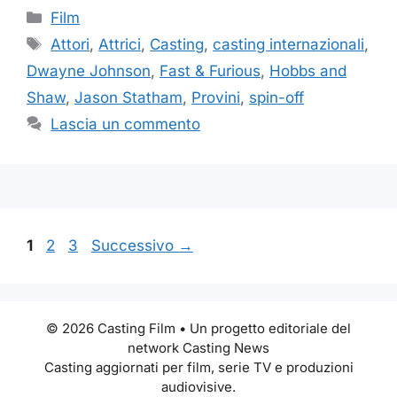
Categorie
Film
Tag
Attori
,
Attrici
,
Casting
,
casting internazionali
,
Dwayne Johnson
,
Fast & Furious
,
Hobbs and
Shaw
,
Jason Statham
,
Provini
,
spin-off
Lascia un commento
Pagina
Pagina
Pagina
1
2
3
Successivo
→
© 2026 Casting Film • Un progetto editoriale del
network Casting News
Casting aggiornati per film, serie TV e produzioni
audiovisive.