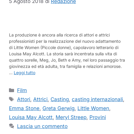
5 Agosto 2018
di
Redazione
La produzione è ancora alla ricerca di attori e attrici
professionisti per la realizzazione del nuovo adattamento
di Little Women (Piccole donne), capolavoro letterario di
Louisa May Alcott. La storia sarà incentrata sulla vita di
quattro sorelle, Meg, Jo, Beth e Amy, nel loro passaggio tra
giovinezza ed età adulta, tra famiglia e relazioni amorose.
…
Leggi tutto
Categorie
Film
Tag
Attori
,
Attrici
,
Casting
,
casting internazionali
,
Emma Stone
,
Greta Gerwig
,
Little Women
,
Louisa May Alcott
,
Meryl Streep
,
Provini
Lascia un commento