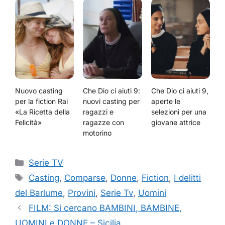
Nuovo casting
Che Dio ci aiuti 9:
Che Dio ci aiuti 9,
per la fiction Rai
nuovi casting per
aperte le
«La Ricetta della
ragazzi e
selezioni per una
Felicità»
ragazze con
giovane attrice
motorino
Categorie
Serie TV
Tag
Casting
,
Comparse
,
Donne
,
Fiction
,
I delitti
del Barlume
,
Provini
,
Serie Tv
,
Uomini
FILM: Si cercano BAMBINI, BAMBINE,
UOMINI e DONNE – Sicilia