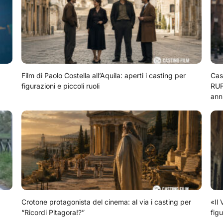
Film di Paolo Costella all’Aquila: aperti i casting per
Cas
figurazioni e piccoli ruoli
RUF
ann
Crotone protagonista del cinema: al via i casting per
«Il 
“Ricordi Pitagora!?”
figu