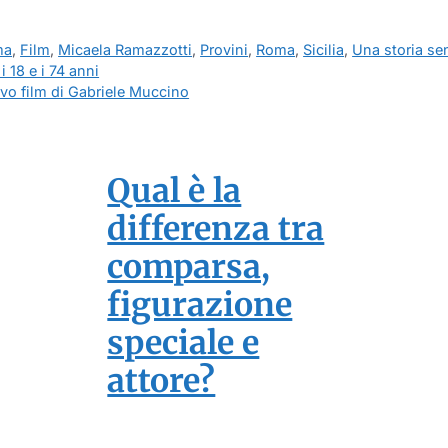
ma
,
Film
,
Micaela Ramazzotti
,
Provini
,
Roma
,
Sicilia
,
Una storia s
i 18 e i 74 anni
ovo film di Gabriele Muccino
Qual è la
differenza tra
comparsa,
figurazione
speciale e
attore?