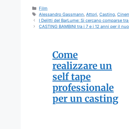
Categorie
Film
Tag
Alessandro Gassmann
,
Attori
,
Casting
,
Cine
I Delitti del BarLume: Si cercano comparse tra 
CASTING BAMBINI tra i 7 e i 12 anni per il nu
Come
realizzare un
self tape
professionale
per un casting