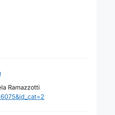
u
ela Ramazzotti
=6075&id_cat=2