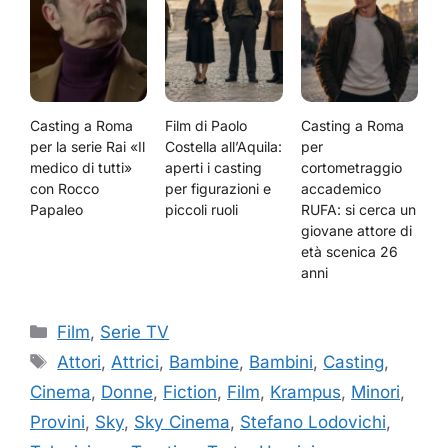
Casting a Roma
Film di Paolo
Casting a Roma
per la serie Rai «Il
Costella all’Aquila:
per
medico di tutti»
aperti i casting
cortometraggio
con Rocco
per figurazioni e
accademico
Papaleo
piccoli ruoli
RUFA: si cerca un
giovane attore di
età scenica 26
anni
Categorie
Film
,
Serie TV
Tag
Attori
,
Attrici
,
Bambine
,
Bambini
,
Casting
,
Cinema
,
Donne
,
Fiction
,
Film
,
Krampus
,
Minori
,
Provini
,
Sky
,
Sky Cinema
,
Stefano Lodovichi
,