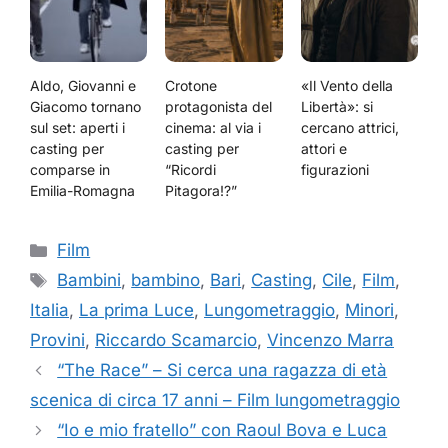
Aldo, Giovanni e
Crotone
«Il Vento della
Giacomo tornano
protagonista del
Libertà»: si
sul set: aperti i
cinema: al via i
cercano attrici,
casting per
casting per
attori e
comparse in
“Ricordi
figurazioni
Emilia-Romagna
Pitagora!?”
Categorie
Film
Tag
Bambini
,
bambino
,
Bari
,
Casting
,
Cile
,
Film
,
Italia
,
La prima Luce
,
Lungometraggio
,
Minori
,
Provini
,
Riccardo Scamarcio
,
Vincenzo Marra
“The Race” – Si cerca una ragazza di età
scenica di circa 17 anni – Film lungometraggio
“Io e mio fratello” con Raoul Bova e Luca