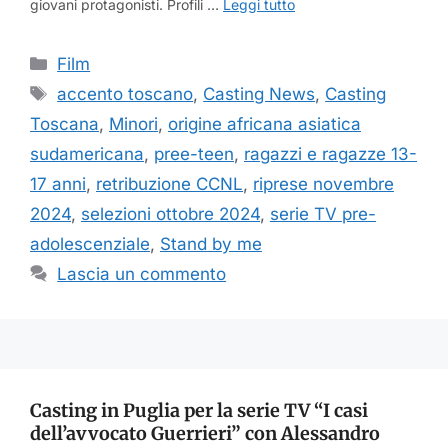
giovani protagonisti. Profili …
Leggi tutto
Categorie
Film
Tag
accento toscano
,
Casting News
,
Casting
Toscana
,
Minori
,
origine africana asiatica
sudamericana
,
pree-teen
,
ragazzi e ragazze 13-
17 anni
,
retribuzione CCNL
,
riprese novembre
2024
,
selezioni ottobre 2024
,
serie TV pre-
adolescenziale
,
Stand by me
Lascia un commento
Casting in Puglia per la serie TV “I casi
dell’avvocato Guerrieri” con Alessandro