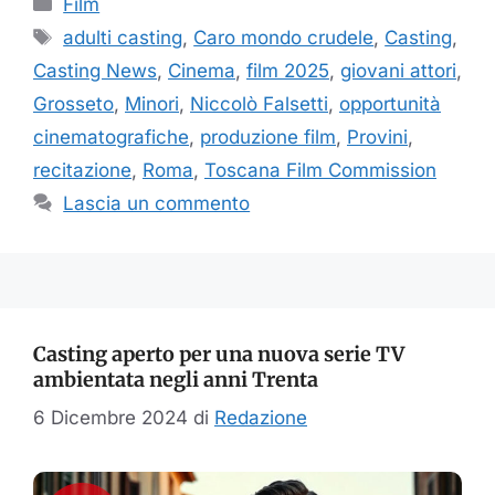
Film
Tag
adulti casting
,
Caro mondo crudele
,
Casting
,
Casting News
,
Cinema
,
film 2025
,
giovani attori
,
Grosseto
,
Minori
,
Niccolò Falsetti
,
opportunità
cinematografiche
,
produzione film
,
Provini
,
recitazione
,
Roma
,
Toscana Film Commission
Lascia un commento
Casting aperto per una nuova serie TV
ambientata negli anni Trenta
6 Dicembre 2024
di
Redazione