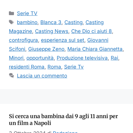
Categorie
Serie TV
Tag
bambino
,
Blanca 3
,
Casting
,
Casting
Magazine
,
Casting News
,
Che Dio ci aiuti 8
,
controfigura
,
esperienza sul set
,
Giovanni
Scifoni
,
Giuseppe Zeno
,
Maria Chiara Giannetta
,
Minori
,
opportunità
,
Produzione televisiva
,
Rai
,
residenti Roma
,
Roma
,
Serie Tv
Lascia un commento
Si cerca una bambina dai 9 agli 11 anni per
un film a Napoli