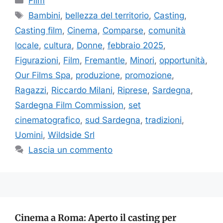
Film
Tag
Bambini
,
bellezza del territorio
,
Casting
,
Casting film
,
Cinema
,
Comparse
,
comunità
locale
,
cultura
,
Donne
,
febbraio 2025
,
Figurazioni
,
Film
,
Fremantle
,
Minori
,
opportunità
,
Our Films Spa
,
produzione
,
promozione
,
Ragazzi
,
Riccardo Milani
,
Riprese
,
Sardegna
,
Sardegna Film Commission
,
set
cinematografico
,
sud Sardegna
,
tradizioni
,
Uomini
,
Wildside Srl
Lascia un commento
Cinema a Roma: Aperto il casting per