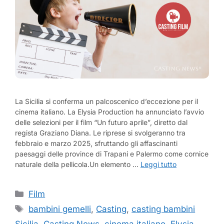
La Sicilia si conferma un palcoscenico d’eccezione per il
cinema italiano. La Elysia Production ha annunciato l’avvio
delle selezioni per il film “Un futuro aprile”, diretto dal
regista Graziano Diana. Le riprese si svolgeranno tra
febbraio e marzo 2025, sfruttando gli affascinanti
paesaggi delle province di Trapani e Palermo come cornice
naturale della pellicola.Un elemento …
Leggi tutto
Categorie
Film
Tag
bambini gemelli
,
Casting
,
casting bambini
Sicilia
,
Casting News
,
cinema italiano
,
Elysia