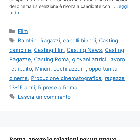
del cinema.La selezione è rivolta a candidate con …
Leggi
tutto
Categorie
Film
Tag
Bambini-Ragazzi
,
capelli biondi
,
Casting
bambine
,
Casting film
,
Casting News
,
Casting
Ragazze
,
Casting Roma
,
giovani attrici
,
lavoro
retribuito
,
Minori
,
occhi azzurri
,
opportunità
cinema
,
Produzione cinematografica
,
ragazze
13-15 anni
,
Riprese a Roma
Lascia un commento
Roma, aperte le selezioni per un nuovo