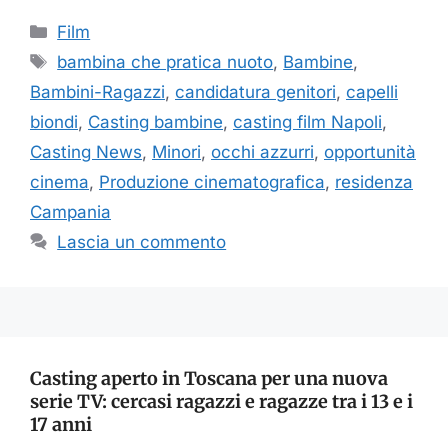
Categorie
Film
Tag
bambina che pratica nuoto
,
Bambine
,
Bambini-Ragazzi
,
candidatura genitori
,
capelli
biondi
,
Casting bambine
,
casting film Napoli
,
Casting News
,
Minori
,
occhi azzurri
,
opportunità
cinema
,
Produzione cinematografica
,
residenza
Campania
Lascia un commento
Casting aperto in Toscana per una nuova
serie TV: cercasi ragazzi e ragazze tra i 13 e i
17 anni