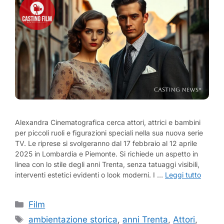
Alexandra Cinematografica cerca attori, attrici e bambini
per piccoli ruoli e figurazioni speciali nella sua nuova serie
TV. Le riprese si svolgeranno dal 17 febbraio al 12 aprile
2025 in Lombardia e Piemonte. Si richiede un aspetto in
linea con lo stile degli anni Trenta, senza tatuaggi visibili,
interventi estetici evidenti o look moderni. I …
Leggi tutto
Categorie
Film
Tag
ambientazione storica
,
anni Trenta
,
Attori
,