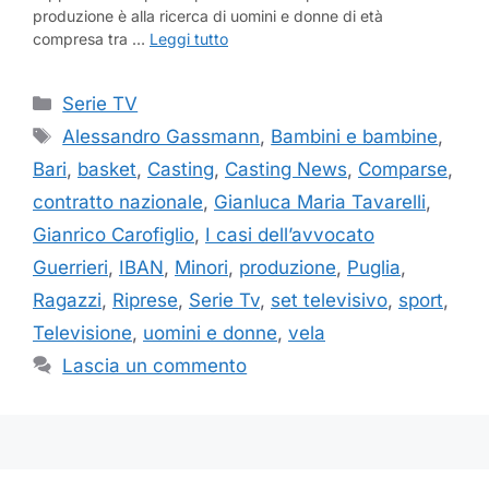
produzione è alla ricerca di uomini e donne di età
compresa tra …
Leggi tutto
Categorie
Serie TV
Tag
Alessandro Gassmann
,
Bambini e bambine
,
Bari
,
basket
,
Casting
,
Casting News
,
Comparse
,
contratto nazionale
,
Gianluca Maria Tavarelli
,
Gianrico Carofiglio
,
I casi dell’avvocato
Guerrieri
,
IBAN
,
Minori
,
produzione
,
Puglia
,
Ragazzi
,
Riprese
,
Serie Tv
,
set televisivo
,
sport
,
Televisione
,
uomini e donne
,
vela
Lascia un commento