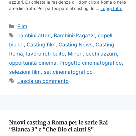
azzurri. È richiesta la residenza o il domicilio a Roma o nelle
aree limitrofe. Per partecipare al casting, le …
Leggi tutto
Categorie
Film
Tag
bambini attori
,
Bambini-Ragazzi
,
capelli
biondi
,
Casting film
,
Casting News
,
Casting
Roma
,
lavoro retribuito
,
Minori
,
occhi azzurri
,
opportunità cinema
,
Progetto cinematografico
,
selezioni film
,
set cinematografico
Lascia un commento
Nuovi casting a Roma per le serie Rai
“Blanca 3” e “Che Dio ci aiuti 8”