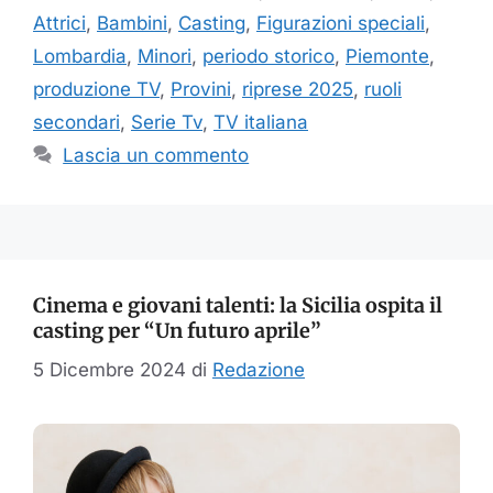
Attrici
,
Bambini
,
Casting
,
Figurazioni speciali
,
Lombardia
,
Minori
,
periodo storico
,
Piemonte
,
produzione TV
,
Provini
,
riprese 2025
,
ruoli
secondari
,
Serie Tv
,
TV italiana
Lascia un commento
Cinema e giovani talenti: la Sicilia ospita il
casting per “Un futuro aprile”
5 Dicembre 2024
di
Redazione