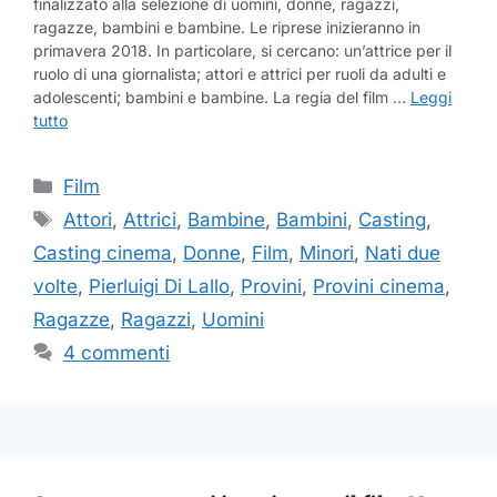
finalizzato alla selezione di uomini, donne, ragazzi,
ragazze, bambini e bambine. Le riprese inizieranno in
primavera 2018. In particolare, si cercano: un’attrice per il
ruolo di una giornalista; attori e attrici per ruoli da adulti e
adolescenti; bambini e bambine. La regia del film …
Leggi
tutto
Categorie
Film
Tag
Attori
,
Attrici
,
Bambine
,
Bambini
,
Casting
,
Casting cinema
,
Donne
,
Film
,
Minori
,
Nati due
volte
,
Pierluigi Di Lallo
,
Provini
,
Provini cinema
,
Ragazze
,
Ragazzi
,
Uomini
4 commenti