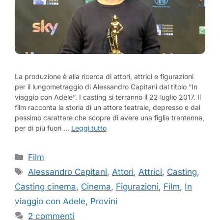
La produzione è alla ricerca di attori, attrici e figurazioni
per il lungometraggio di Alessandro Capitani dal titolo “In
viaggio con Adele”. I casting si terranno il 22 luglio 2017. Il
film racconta la storia di un attore teatrale, depresso e dal
pessimo carattere che scopre di avere una figlia trentenne,
per di più fuori …
Leggi tutto
Categorie
Film
Tag
Alessandro Capitani
,
Attori
,
Attrici
,
Casting
,
Casting cinema
,
Cinema
,
Figurazioni
,
Film
,
In
viaggio con Adele
,
Provini
2 commenti