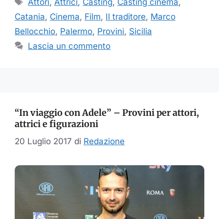
Tag
Attori
,
Attrici
,
Casting
,
Casting cinema
,
Catania
,
Cinema
,
Film
,
Il traditore
,
Marco
Bellocchio
,
Palermo
,
Provini
,
Sicilia
Lascia un commento
“In viaggio con Adele” – Provini per attori,
attrici e figurazioni
20 Luglio 2017
di
Redazione