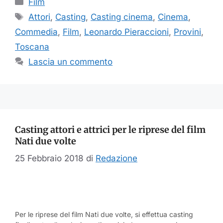
Film
Tag
Attori
,
Casting
,
Casting cinema
,
Cinema
,
Commedia
,
Film
,
Leonardo Pieraccioni
,
Provini
,
Toscana
Lascia un commento
Casting attori e attrici per le riprese del film
Nati due volte
25 Febbraio 2018
di
Redazione
Per le riprese del film Nati due volte, si effettua casting