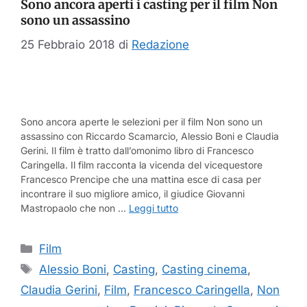
Sono ancora aperti i casting per il film Non
sono un assassino
25 Febbraio 2018
di
Redazione
Sono ancora aperte le selezioni per il film Non sono un
assassino con Riccardo Scamarcio, Alessio Boni e Claudia
Gerini. Il film è tratto dall’omonimo libro di Francesco
Caringella. Il film racconta la vicenda del vicequestore
Francesco Prencipe che una mattina esce di casa per
incontrare il suo migliore amico, il giudice Giovanni
Mastropaolo che non …
Leggi tutto
Categorie
Film
Tag
Alessio Boni
,
Casting
,
Casting cinema
,
Claudia Gerini
,
Film
,
Francesco Caringella
,
Non