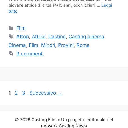
giovane attrice di circa 14/15 anni, occhi chiari, …
Leggi
tutto
Categorie
Film
Tag
Attori
,
Attrici
,
Casting
,
Casting cinema
,
Cinema
,
Film
,
Minori
,
Provini
,
Roma
9 commenti
Pagina
Pagina
Pagina
1
2
3
Successivo
→
© 2026 Casting Film • Un progetto editoriale del
network Casting News