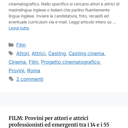
cinematografico. Nello specifico si cercano attori e attrici di
madrelingua inglese o italiani che parlino fluentemente
lingua inglese. Inviare la candidatura, foto, recapiti ed
eventuale curriculum via e-mail. Leggi articolo intero su …
Leggi tutto
Categorie
Film
Tag
Attori
,
Attrici
,
Casting
,
Casting cinema
,
Cinema
,
Film
,
Progetto cinematografico
,
Provini
,
Roma
2 commenti
FILM: Provini per attori e attrici
professionisti ed emergenti tra i 14 e i 55