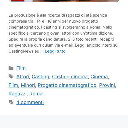
La produzione è alla ricerca di ragazzi di età scenica
compresa tra i 14 e i 18 anni per nuovo progetto
cinematografico. I casting si svolgeranno a Roma. Nello
specifico si cercano giovani attori con un’ottima dizione.
Spedire la propria candidatura, 2-3 foto recenti, recapiti
ed eventuale curriculum via e-mail. Leggi articolo intero su
CastingNews.eu …
Leggi tutto
Categorie
Film
Tag
Attori
,
Casting
,
Casting cinema
,
Cinema
,
Film
,
Minori
,
Progetto cinematografico
,
Provini
,
Ragazzi
,
Roma
4 commenti