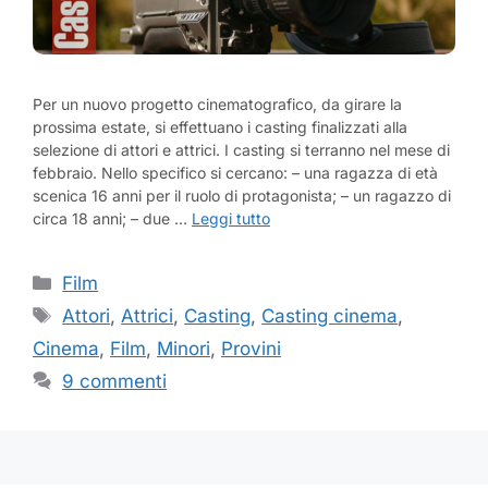
Per un nuovo progetto cinematografico, da girare la
prossima estate, si effettuano i casting finalizzati alla
selezione di attori e attrici. I casting si terranno nel mese di
febbraio. Nello specifico si cercano: – una ragazza di età
scenica 16 anni per il ruolo di protagonista; – un ragazzo di
circa 18 anni; – due …
Leggi tutto
Categorie
Film
Tag
Attori
,
Attrici
,
Casting
,
Casting cinema
,
Cinema
,
Film
,
Minori
,
Provini
9 commenti