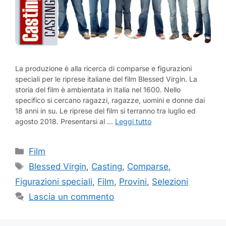
La produzione è alla ricerca di comparse e figurazioni
speciali per le riprese italiane del film Blessed Virgin. La
storia del film è ambientata in Italia nel 1600. Nello
specifico si cercano ragazzi, ragazze, uomini e donne dai
18 anni in su. Le riprese del film si terranno tra luglio ed
agosto 2018. Presentarsi al …
Leggi tutto
Categorie
Film
Tag
Blessed Virgin
,
Casting
,
Comparse
,
Figurazioni speciali
,
Film
,
Provini
,
Selezioni
Lascia un commento