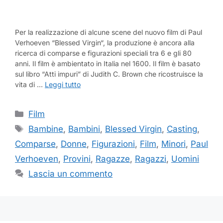
Per la realizzazione di alcune scene del nuovo film di Paul
Verhoeven “Blessed Virgin“, la produzione è ancora alla
ricerca di comparse e figurazioni speciali tra 6 e gli 80
anni. Il film è ambientato in Italia nel 1600. Il film è basato
sul libro “Atti impuri” di Judith C. Brown che ricostruisce la
vita di …
Leggi tutto
Categorie
Film
Tag
Bambine
,
Bambini
,
Blessed Virgin
,
Casting
,
Comparse
,
Donne
,
Figurazioni
,
Film
,
Minori
,
Paul
Verhoeven
,
Provini
,
Ragazze
,
Ragazzi
,
Uomini
Lascia un commento