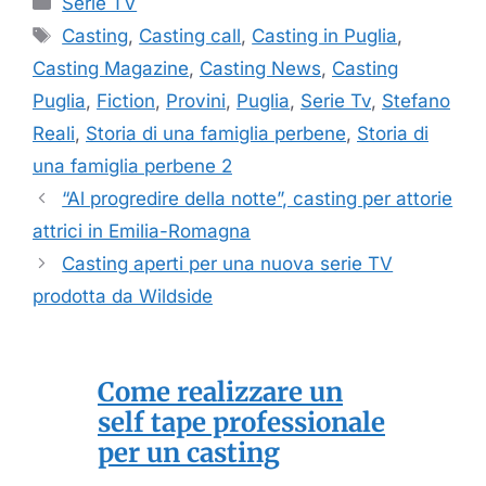
Serie TV
Tag
Casting
,
Casting call
,
Casting in Puglia
,
Casting Magazine
,
Casting News
,
Casting
Puglia
,
Fiction
,
Provini
,
Puglia
,
Serie Tv
,
Stefano
Reali
,
Storia di una famiglia perbene
,
Storia di
una famiglia perbene 2
“Al progredire della notte”, casting per attorie
attrici in Emilia-Romagna
Casting aperti per una nuova serie TV
prodotta da Wildside
Come realizzare un
self tape professionale
per un casting