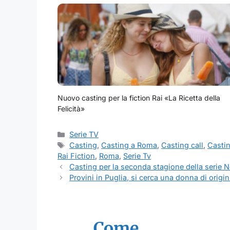
Nuovo casting per la fiction Rai «La Ricetta della
Felicità»
Categorie
Serie TV
Tag
Casting
,
Casting a Roma
,
Casting call
,
Casti
Rai Fiction
,
Roma
,
Serie Tv
Casting per la seconda stagione della serie Ne
Provini in Puglia, si cerca una donna di origi
Come