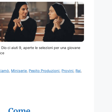
Dio ci aiuti 9, aperte le selezioni per una giovane
ice
chiamò
,
Miniserie
,
Pepito Produzioni
,
Provini
,
Rai
,
Come