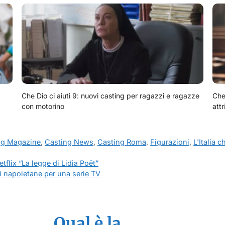
Che Dio ci aiuti 9: nuovi casting per ragazzi e ragazze
Che 
con motorino
attr
ng Magazine
,
Casting News
,
Casting Roma
,
Figurazioni
,
L'Italia 
tflix “La legge di Lidia Poët”
ni napoletane per una serie TV
Qual è la