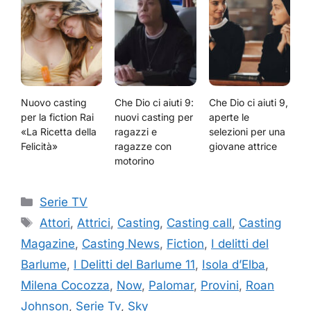
Nuovo casting
Che Dio ci aiuti 9:
Che Dio ci aiuti 9,
per la fiction Rai
nuovi casting per
aperte le
«La Ricetta della
ragazzi e
selezioni per una
Felicità»
ragazze con
giovane attrice
motorino
Categorie
Serie TV
Tag
Attori
,
Attrici
,
Casting
,
Casting call
,
Casting
Magazine
,
Casting News
,
Fiction
,
I delitti del
Barlume
,
I Delitti del Barlume 11
,
Isola d’Elba
,
Milena Cocozza
,
Now
,
Palomar
,
Provini
,
Roan
Johnson
,
Serie Tv
,
Sky