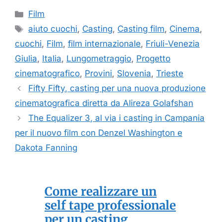
Categorie
Film
Tag
aiuto cuochi
,
Casting
,
Casting film
,
Cinema
,
cuochi
,
Film
,
film internazionale
,
Friuli-Venezia
Giulia
,
Italia
,
Lungometraggio
,
Progetto
cinematografico
,
Provini
,
Slovenia
,
Trieste
Fifty Fifty, casting per una nuova produzione
cinematografica diretta da Alireza Golafshan
The Equalizer 3, al via i casting in Campania
per il nuovo film con Denzel Washington e
Dakota Fanning
Come realizzare un
self tape professionale
per un casting