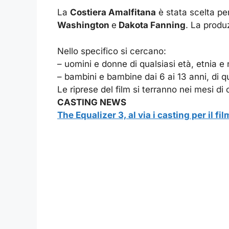
La
Costiera Amalfitana
è stata scelta per
Washington
e
Dakota Fanning
. La produ
Nello specifico si cercano:
– uomini e donne di qualsiasi età, etnia e 
– bambini e bambine dai 6 ai 13 anni, di qu
Le riprese del film si terranno nei mesi d
CASTING NEWS
The Equalizer 3, al via i casting per il