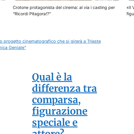
Crotone protagonista del cinema: al via i casting per
«Il 
“Ricordi Pitagora!?”
figu
 progetto cinematografico che si girerà a Trieste
Amica Geniale”
Qual è la
differenza tra
comparsa,
figurazione
speciale e