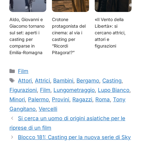
Aldo, Giovanni e
Crotone
«Il Vento della
Giacomo tornano
protagonista del
Libertà»: si
sul set: aperti i
cinema: al via i
cercano attrici,
casting per
casting per
attori e
comparse in
“Ricordi
figurazioni
Emilia-Romagna
Pitagora!?”
Categorie
Film
Tag
Attori
,
Attrici
,
Bambini
,
Bergamo
,
Casting
,
Figurazioni
,
Film
,
Lungometraggio
,
Lupo Bianco
,
Minori
,
Palermo
,
Provini
,
Ragazzi
,
Roma
,
Tony
Gangitano
,
Vercelli
Si cerca un uomo di origini asiatiche per le
riprese di un film
Blocco 181: Casting per la nuova serie di Sky