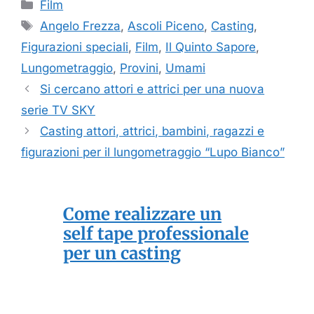
Categorie
Film
Tag
Angelo Frezza
,
Ascoli Piceno
,
Casting
,
Figurazioni speciali
,
Film
,
Il Quinto Sapore
,
Lungometraggio
,
Provini
,
Umami
Si cercano attori e attrici per una nuova
serie TV SKY
Casting attori, attrici, bambini, ragazzi e
figurazioni per il lungometraggio “Lupo Bianco”
Come realizzare un
self tape professionale
per un casting