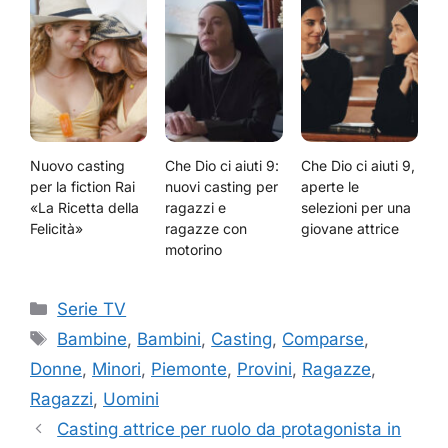
Nuovo casting
Che Dio ci aiuti 9:
Che Dio ci aiuti 9,
per la fiction Rai
nuovi casting per
aperte le
«La Ricetta della
ragazzi e
selezioni per una
Felicità»
ragazze con
giovane attrice
motorino
Categorie
Serie TV
Tag
Bambine
,
Bambini
,
Casting
,
Comparse
,
Donne
,
Minori
,
Piemonte
,
Provini
,
Ragazze
,
Ragazzi
,
Uomini
Casting attrice per ruolo da protagonista in