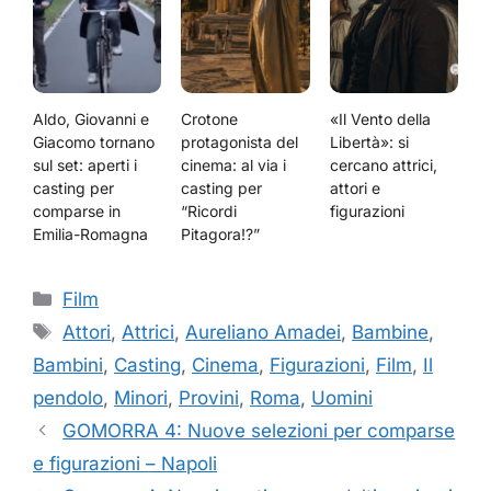
Aldo, Giovanni e
Crotone
«Il Vento della
Giacomo tornano
protagonista del
Libertà»: si
sul set: aperti i
cinema: al via i
cercano attrici,
casting per
casting per
attori e
comparse in
“Ricordi
figurazioni
Emilia-Romagna
Pitagora!?”
Categorie
Film
Tag
Attori
,
Attrici
,
Aureliano Amadei
,
Bambine
,
Bambini
,
Casting
,
Cinema
,
Figurazioni
,
Film
,
Il
pendolo
,
Minori
,
Provini
,
Roma
,
Uomini
GOMORRA 4: Nuove selezioni per comparse
e figurazioni – Napoli