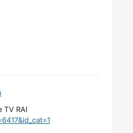
u
e TV RAI
=6417&id_cat=1