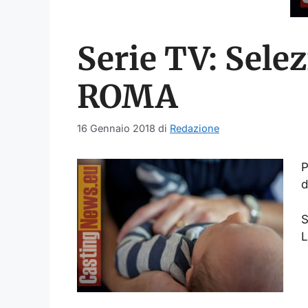
Serie TV: Sele
ROMA
16 Gennaio 2018
di
Redazione
P
d
S
L