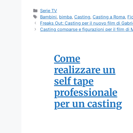
Categorie
Serie TV
Tag
Bambini
,
bimba
,
Casting
,
Casting a Roma
,
Fi
Freaks Out: Casting per il nuovo film di Gabr
Casting comparse e figurazioni per il film di
Come
realizzare un
self tape
professionale
per un casting