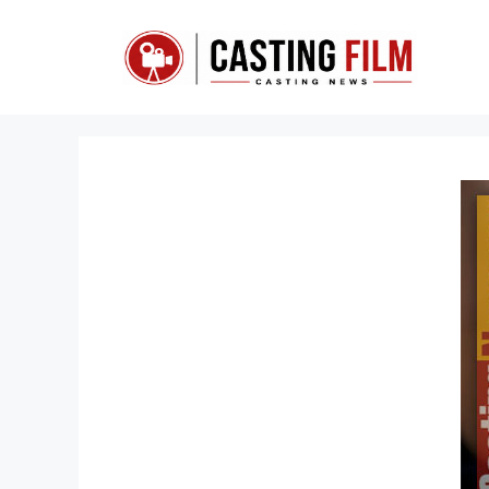
Vai
al
contenuto