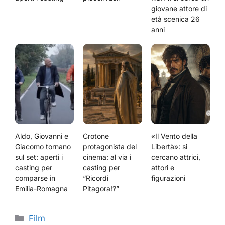
giovane attore di
età scenica 26
anni
Aldo, Giovanni e
Crotone
«Il Vento della
Giacomo tornano
protagonista del
Libertà»: si
sul set: aperti i
cinema: al via i
cercano attrici,
casting per
casting per
attori e
comparse in
“Ricordi
figurazioni
Emilia-Romagna
Pitagora!?”
Categorie
Film