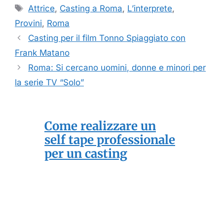
Tag
Attrice
,
Casting a Roma
,
L’interprete
,
Provini
,
Roma
Casting per il film Tonno Spiaggiato con
Frank Matano
Roma: Si cercano uomini, donne e minori per
la serie TV “Solo”
Come realizzare un
self tape professionale
per un casting