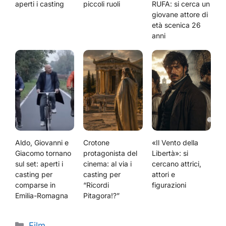
aperti i casting
piccoli ruoli
RUFA: si cerca un
giovane attore di
età scenica 26
anni
Aldo, Giovanni e
Crotone
«Il Vento della
Giacomo tornano
protagonista del
Libertà»: si
sul set: aperti i
cinema: al via i
cercano attrici,
casting per
casting per
attori e
comparse in
“Ricordi
figurazioni
Emilia-Romagna
Pitagora!?”
Categorie
Film