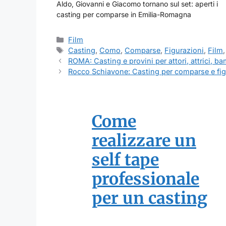
Aldo, Giovanni e Giacomo tornano sul set: aperti i
casting per comparse in Emilia-Romagna
Categorie
Film
Tag
Casting
,
Como
,
Comparse
,
Figurazioni
,
Film
ROMA: Casting e provini per attori, attrici, 
Rocco Schiavone: Casting per comparse e fig
Come
realizzare un
self tape
professionale
per un casting