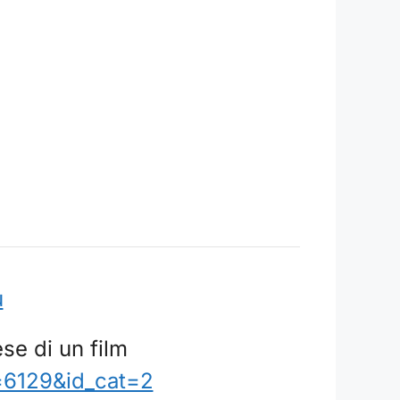
u
se di un film
=6129&id_cat=2