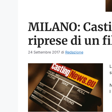
MILANO: Castin
riprese di un f
24 Settembre 2017
di
Redazione
L
s
N
I