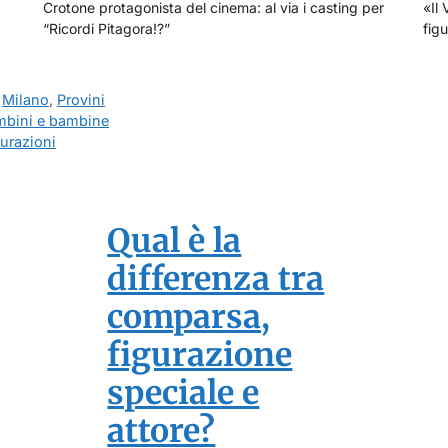
Crotone protagonista del cinema: al via i casting per
«Il 
“Ricordi Pitagora!?”
figu
,
Milano
,
Provini
bambini e bambine
urazioni
Qual è la
differenza tra
comparsa,
figurazione
speciale e
attore?