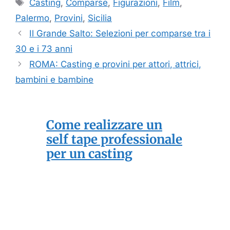
Tag
Casting
,
Comparse
,
Figurazioni
,
Film
,
Palermo
,
Provini
,
Sicilia
Il Grande Salto: Selezioni per comparse tra i
30 e i 73 anni
ROMA: Casting e provini per attori, attrici,
bambini e bambine
Come realizzare un
self tape professionale
per un casting