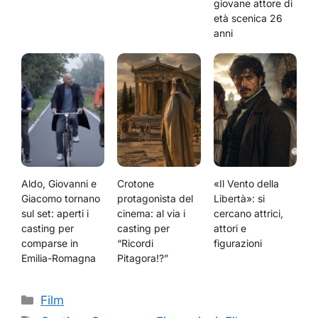
giovane attore di
età scenica 26
anni
Aldo, Giovanni e
Crotone
«Il Vento della
Giacomo tornano
protagonista del
Libertà»: si
sul set: aperti i
cinema: al via i
cercano attrici,
casting per
casting per
attori e
comparse in
“Ricordi
figurazioni
Emilia-Romagna
Pitagora!?”
Categorie
Film