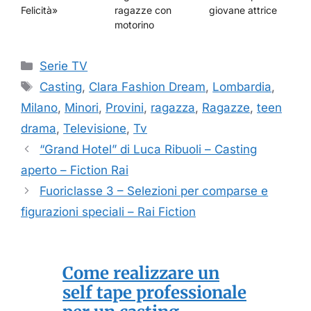
Felicità»
ragazze con
giovane attrice
motorino
Categorie
Serie TV
Tag
Casting
,
Clara Fashion Dream
,
Lombardia
,
Milano
,
Minori
,
Provini
,
ragazza
,
Ragazze
,
teen
drama
,
Televisione
,
Tv
“Grand Hotel” di Luca Ribuoli – Casting
aperto – Fiction Rai
Fuoriclasse 3 – Selezioni per comparse e
figurazioni speciali – Rai Fiction
Come realizzare un
self tape professionale