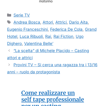
motorino
Categorie
Serie TV
Tag
Andrea Bosca
,
Attori
,
Attrici
,
Dario Aita
,
Eugenio Franceschini
,
Federica De Cola
,
Grand
Hotel
,
Luca Ribuoli
,
Rai
,
Rai Fiction
,
Ugo
Dighero
,
Valentina Belle’
“La scelta” di Michele Placido – Casting
attori e attrici
Provini TV – Si cerca una ragazza tra i 13/16
anni – ruolo da protagonista
Come realizzare un
self tape professionale