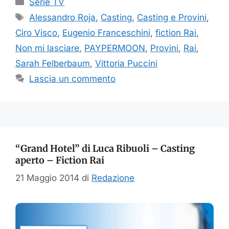
Serie TV
Tag
Alessandro Roja
,
Casting
,
Casting e Provini
,
Ciro Visco
,
Eugenio Franceschini
,
fiction Rai
,
Non mi lasciare
,
PAYPERMOON
,
Provini
,
Rai
,
Sarah Felberbaum
,
Vittoria Puccini
Lascia un commento
“Grand Hotel” di Luca Ribuoli – Casting
aperto – Fiction Rai
21 Maggio 2014
di
Redazione