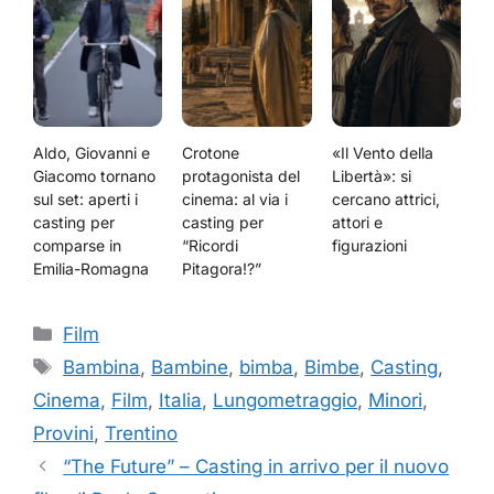
Aldo, Giovanni e
Crotone
«Il Vento della
Giacomo tornano
protagonista del
Libertà»: si
sul set: aperti i
cinema: al via i
cercano attrici,
casting per
casting per
attori e
comparse in
“Ricordi
figurazioni
Emilia-Romagna
Pitagora!?”
Categorie
Film
Tag
Bambina
,
Bambine
,
bimba
,
Bimbe
,
Casting
,
Cinema
,
Film
,
Italia
,
Lungometraggio
,
Minori
,
Provini
,
Trentino
“The Future” – Casting in arrivo per il nuovo