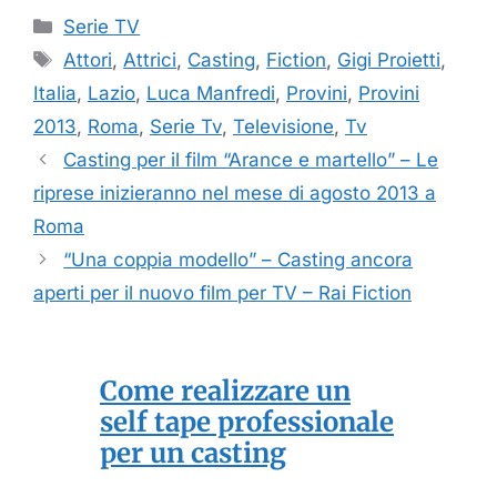
Categorie
Serie TV
Tag
Attori
,
Attrici
,
Casting
,
Fiction
,
Gigi Proietti
,
Italia
,
Lazio
,
Luca Manfredi
,
Provini
,
Provini
2013
,
Roma
,
Serie Tv
,
Televisione
,
Tv
Casting per il film “Arance e martello” – Le
riprese inizieranno nel mese di agosto 2013 a
Roma
“Una coppia modello” – Casting ancora
aperti per il nuovo film per TV – Rai Fiction
Come realizzare un
self tape professionale
per un casting