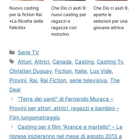
Nuovo casting
Che Dio ci aiuti 9:
Che Dio ci aiuti 9,
per la fiction Rai
nuovi casting per
aperte le
«La Ricetta della
ragazzi e
selezioni per una
Felicità»
ragazze con
giovane attrice
motorino
Categorie
Serie TV
Tag
Attori
,
Attrici
,
Canada
,
Casting
,
Casting Tv
,
Christian Duguay
,
Fiction
,
Italia
,
Lux Vide
,
Provini
,
Rai
,
Rai Fiction
,
serie televisiva
,
The
Deal
“Terra dei santi” di Fernando Muraca –
Provini per attori, attrici, ragazzi e bambini –
Film lungometraggio
Casting per il film “Arance e martello” – Le
riprese inizieranno nel mese di agosto 2013 a